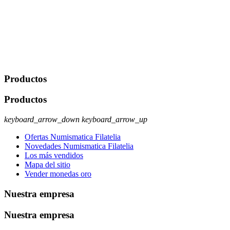
Javier Agustin Lopez Berdejo Finalidad: Mantener relaciones
comerciales/transaccionales con los usuarios interesados.
Legitimación: Consentimiento del usuario interesado. Destinatarios:
No se cederán datos a terceros, salvo autorización expresa del
usuario u obligación o permiso legal. Derechos: Acceso,
rectificación, supresión y oposición, entre otros. Para saber cómo
ejercer estos derechos visite nuestra página de
protección de datos
.
Productos
Productos
keyboard_arrow_down
keyboard_arrow_up
Ofertas Numismatica Filatelia
Novedades Numismatica Filatelia
Los más vendidos
Mapa del sitio
Vender monedas oro
Nuestra empresa
Nuestra empresa