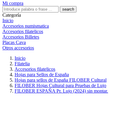
Mi compra
search
Categoría
Inicio
Accesorios numismatica
Accesorios filatelicos
Accesorios Billetes
Placas Cava
Otros accesorios
Inicio
Filatelia
Accesorios filatelicos
Hojas para Sellos de España
Hojas para sellos de España FILOBER Cultural
FILOBER Hojas Cultural para Pruebas de Lujo
FILOBER ESPAÑA Pr. Lujo (2024) sin montar.