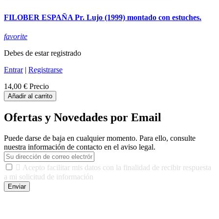
FILOBER ESPAÑA Pr. Lujo (1999) montado con estuches.
favorite
Debes de estar registrado
Entrar
|
Registrarse
14,00 €
Precio
Añadir al carrito
Ofertas y Novedades por Email
Puede darse de baja en cualquier momento. Para ello, consulte
nuestra información de contacto en el aviso legal.

Acepto facilitar mis datos con la finalidad de recibir respuesta
a mi solicitud de información
Enviar
De conformidad con las leyes y normativas aplicables, tienes
derecho a acceder, rectificar, limitar el tratamiento, oposición,
portabilidad y supresión de tus datos. Responsable De Tratamiento: