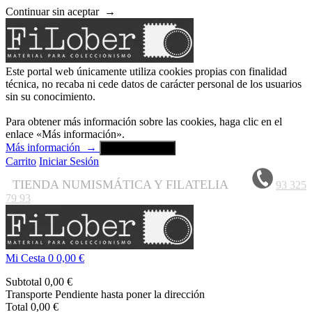
Continuar sin aceptar
→
Este portal web únicamente utiliza cookies propias con finalidad
técnica, no recaba ni cede datos de carácter personal de los usuarios
sin su conocimiento.
Para obtener más información sobre las cookies, haga clic en el
enlace «Más información».
Más información
→
Aceptar y cerrar
Carrito
Iniciar Sesión
TIENDA NUMISMÁTICA Y FILATELIA
93 325
79 93
Mi Cesta
0
0,00 €
Subtotal
0,00 €
Transporte
Pendiente hasta poner la dirección
Total
0,00 €