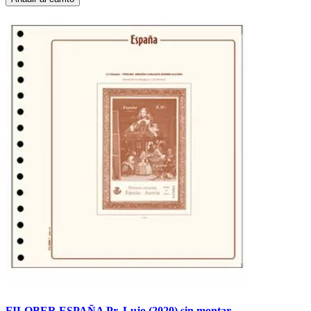
FILOBER ESPAÑA Pr. Lujo (2020) sin montar.