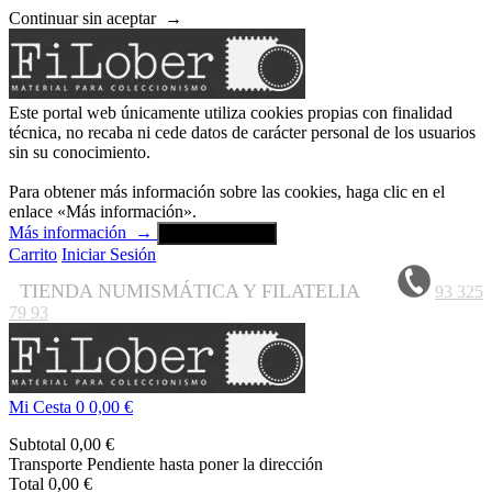
Continuar sin aceptar
→
Este portal web únicamente utiliza cookies propias con finalidad
técnica, no recaba ni cede datos de carácter personal de los usuarios
sin su conocimiento.
Para obtener más información sobre las cookies, haga clic en el
enlace «Más información».
Más información
→
Aceptar y cerrar
Carrito
Iniciar Sesión
TIENDA NUMISMÁTICA Y FILATELIA
93 325
79 93
Mi Cesta
0
0,00 €
Subtotal
0,00 €
Transporte
Pendiente hasta poner la dirección
Total
0,00 €