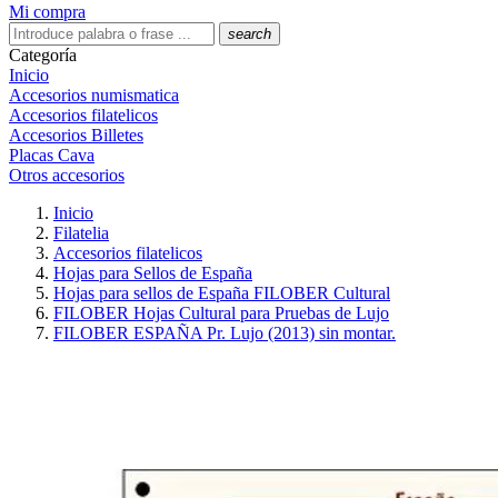
Mi compra
search
Categoría
Inicio
Accesorios numismatica
Accesorios filatelicos
Accesorios Billetes
Placas Cava
Otros accesorios
Inicio
Filatelia
Accesorios filatelicos
Hojas para Sellos de España
Hojas para sellos de España FILOBER Cultural
FILOBER Hojas Cultural para Pruebas de Lujo
FILOBER ESPAÑA Pr. Lujo (2013) sin montar.