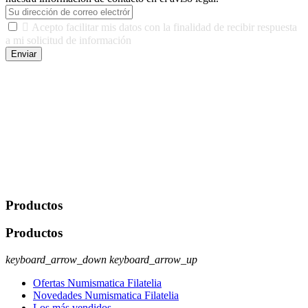

Acepto facilitar mis datos con la finalidad de recibir respuesta
a mi solicitud de información
Enviar
De conformidad con las leyes y normativas aplicables, tienes
derecho a acceder, rectificar, limitar el tratamiento, oposición,
portabilidad y supresión de tus datos. Responsable De Tratamiento:
Javier Agustin Lopez Berdejo Finalidad: Mantener relaciones
comerciales/transaccionales con los usuarios interesados.
Legitimación: Consentimiento del usuario interesado. Destinatarios:
No se cederán datos a terceros, salvo autorización expresa del
usuario u obligación o permiso legal. Derechos: Acceso,
rectificación, supresión y oposición, entre otros. Para saber cómo
ejercer estos derechos visite nuestra página de
protección de datos
.
Productos
Productos
keyboard_arrow_down
keyboard_arrow_up
Ofertas Numismatica Filatelia
Novedades Numismatica Filatelia
Los más vendidos