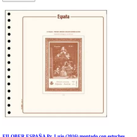
FILOBER ESPAÑA Pr. Lujo (2016) montado con estuches.