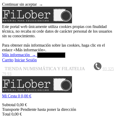
Continuar sin aceptar
→
Este portal web únicamente utiliza cookies propias con finalidad
técnica, no recaba ni cede datos de carácter personal de los usuarios
sin su conocimiento.
Para obtener más información sobre las cookies, haga clic en el
enlace «Más información».
Más información
→
Aceptar y cerrar
Carrito
Iniciar Sesión
TIENDA NUMISMÁTICA Y FILATELIA
93 325
79 93
Mi Cesta
0
0,00 €
Subtotal
0,00 €
Transporte
Pendiente hasta poner la dirección
Total
0,00 €