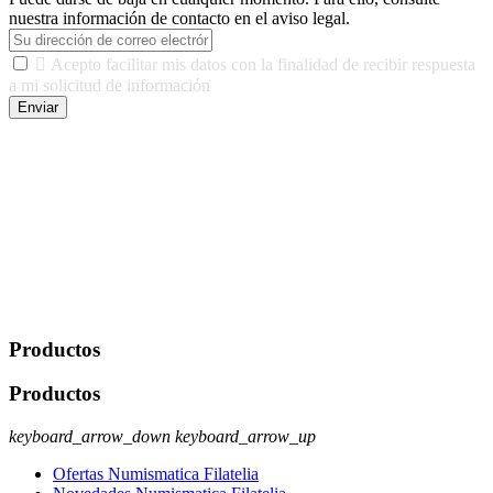
nuestra información de contacto en el aviso legal.

Acepto facilitar mis datos con la finalidad de recibir respuesta
a mi solicitud de información
Enviar
De conformidad con las leyes y normativas aplicables, tienes
derecho a acceder, rectificar, limitar el tratamiento, oposición,
portabilidad y supresión de tus datos. Responsable De Tratamiento:
Javier Agustin Lopez Berdejo Finalidad: Mantener relaciones
comerciales/transaccionales con los usuarios interesados.
Legitimación: Consentimiento del usuario interesado. Destinatarios:
No se cederán datos a terceros, salvo autorización expresa del
usuario u obligación o permiso legal. Derechos: Acceso,
rectificación, supresión y oposición, entre otros. Para saber cómo
ejercer estos derechos visite nuestra página de
protección de datos
.
Productos
Productos
keyboard_arrow_down
keyboard_arrow_up
Ofertas Numismatica Filatelia