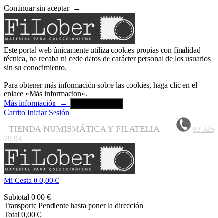
Continuar sin aceptar
→
Este portal web únicamente utiliza cookies propias con finalidad
técnica, no recaba ni cede datos de carácter personal de los usuarios
sin su conocimiento.
Para obtener más información sobre las cookies, haga clic en el
enlace «Más información».
Más información
→
Aceptar y cerrar
Carrito
Iniciar Sesión
TIENDA NUMISMÁTICA Y FILATELIA
93 325
79 93
Mi Cesta
0
0,00 €
Subtotal
0,00 €
Transporte
Pendiente hasta poner la dirección
Total
0,00 €