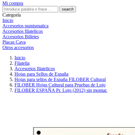
Mi compra
search
Categoría
Inicio
Accesorios numismatica
Accesorios filatelicos
Accesorios Billetes
Placas Cava
Otros accesorios
Inicio
Filatelia
Accesorios filatelicos
Hojas para Sellos de España
Hojas para sellos de España FILOBER Cultural
FILOBER Hojas Cultural para Pruebas de Lujo
FILOBER ESPAÑA Pr. Lujo (2012) sin montar.