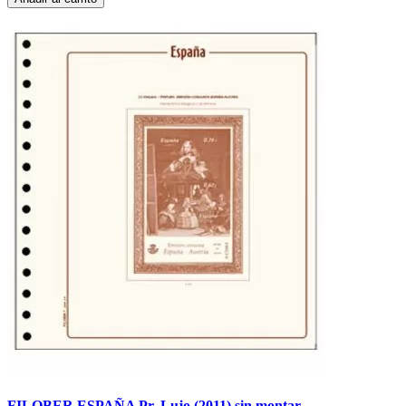
FILOBER ESPAÑA Pr. Lujo (2011) sin montar.