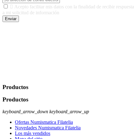

Acepto facilitar mis datos con la finalidad de recibir respuesta
a mi solicitud de información
Enviar
De conformidad con las leyes y normativas aplicables, tienes
derecho a acceder, rectificar, limitar el tratamiento, oposición,
portabilidad y supresión de tus datos. Responsable De Tratamiento:
Javier Agustin Lopez Berdejo Finalidad: Mantener relaciones
comerciales/transaccionales con los usuarios interesados.
Legitimación: Consentimiento del usuario interesado. Destinatarios:
No se cederán datos a terceros, salvo autorización expresa del
usuario u obligación o permiso legal. Derechos: Acceso,
rectificación, supresión y oposición, entre otros. Para saber cómo
ejercer estos derechos visite nuestra página de
protección de datos
.
Productos
Productos
keyboard_arrow_down
keyboard_arrow_up
Ofertas Numismatica Filatelia
Novedades Numismatica Filatelia
Los más vendidos
Mapa del sitio