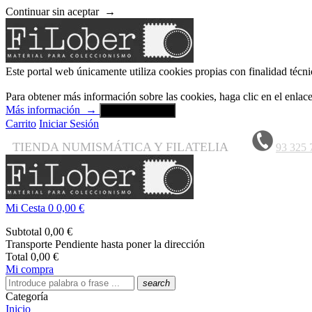
Continuar sin aceptar
→
Este portal web únicamente utiliza cookies propias con finalidad técni
Para obtener más información sobre las cookies, haga clic en el enla
Más información
→
Aceptar y cerrar
Carrito
Iniciar Sesión
TIENDA NUMISMÁTICA Y FILATELIA
93 325 
Mi Cesta
0
0,00 €
Subtotal
0,00 €
Transporte
Pendiente hasta poner la dirección
Total
0,00 €
Mi compra
search
Categoría
Inicio