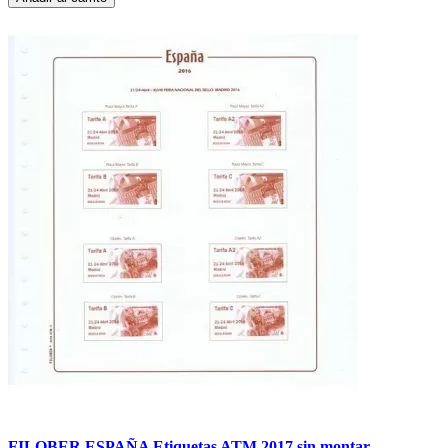
FILOBER ESPAÑA Etiquetas ATM 2017 sin montar