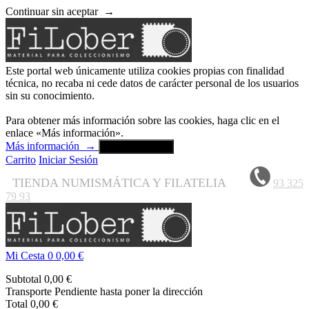
Continuar sin aceptar
→
Este portal web únicamente utiliza cookies propias con finalidad
técnica, no recaba ni cede datos de carácter personal de los usuarios
sin su conocimiento.
Para obtener más información sobre las cookies, haga clic en el
enlace «Más información».
Más información
→
Aceptar y cerrar
Carrito
Iniciar Sesión
TIENDA NUMISMÁTICA Y FILATELIA
93 325
79 93
Mi Cesta
0
0,00 €
Subtotal
0,00 €
Transporte
Pendiente hasta poner la dirección
Total
0,00 €