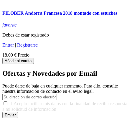
FILOBER Andorra Francesa 2018 montado con estuches
favorite
Debes de estar registrado
Entrar
|
Registrarse
18,00 €
Precio
Añadir al carrito
Ofertas y Novedades por Email
Puede darse de baja en cualquier momento. Para ello, consulte
nuestra información de contacto en el aviso legal.

Acepto facilitar mis datos con la finalidad de recibir respuesta
a mi solicitud de información
Enviar
De conformidad con las leyes y normativas aplicables, tienes
derecho a acceder, rectificar, limitar el tratamiento, oposición,
portabilidad y supresión de tus datos. Responsable De Tratamiento: