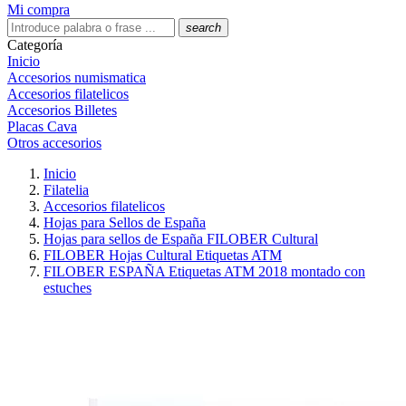
Mi compra
search
Categoría
Inicio
Accesorios numismatica
Accesorios filatelicos
Accesorios Billetes
Placas Cava
Otros accesorios
Inicio
Filatelia
Accesorios filatelicos
Hojas para Sellos de España
Hojas para sellos de España FILOBER Cultural
FILOBER Hojas Cultural Etiquetas ATM
FILOBER ESPAÑA Etiquetas ATM 2018 montado con
estuches