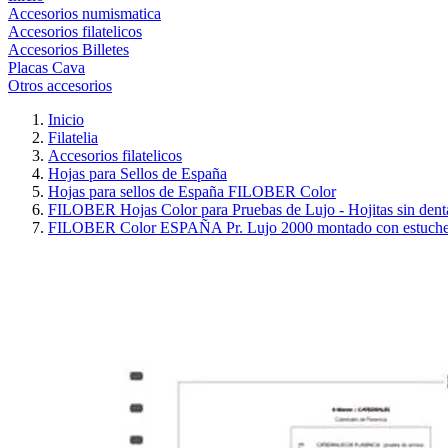
Accesorios numismatica
Accesorios filatelicos
Accesorios Billetes
Placas Cava
Otros accesorios
Inicio
Filatelia
Accesorios filatelicos
Hojas para Sellos de España
Hojas para sellos de España FILOBER Color
FILOBER Hojas Color para Pruebas de Lujo - Hojitas sin dent
FILOBER Color ESPAÑA Pr. Lujo 2000 montado con estuche