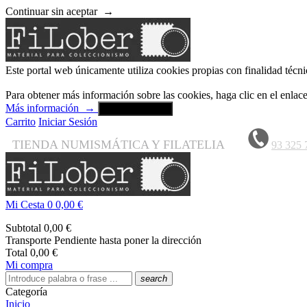
Continuar sin aceptar
→
Este portal web únicamente utiliza cookies propias con finalidad técni
Para obtener más información sobre las cookies, haga clic en el enla
Más información
→
Aceptar y cerrar
Carrito
Iniciar Sesión
TIENDA NUMISMÁTICA Y FILATELIA
93 325 
Mi Cesta
0
0,00 €
Subtotal
0,00 €
Transporte
Pendiente hasta poner la dirección
Total
0,00 €
Mi compra
search
Categoría
Inicio