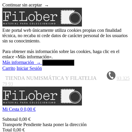
Continuar sin aceptar
→
Este portal web únicamente utiliza cookies propias con finalidad
técnica, no recaba ni cede datos de carácter personal de los usuarios
sin su conocimiento.
Para obtener más información sobre las cookies, haga clic en el
enlace «Más información».
Más información
→
Aceptar y cerrar
Carrito
Iniciar Sesión
TIENDA NUMISMÁTICA Y FILATELIA
93 325
79 93
Mi Cesta
0
0,00 €
Subtotal
0,00 €
Transporte
Pendiente hasta poner la dirección
Total
0,00 €