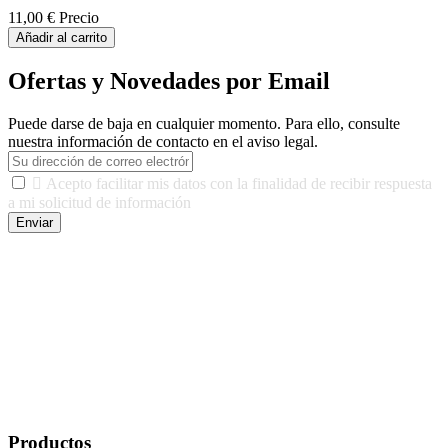
11,00 €
Precio
Añadir al carrito
Ofertas y Novedades por Email
Puede darse de baja en cualquier momento. Para ello, consulte
nuestra información de contacto en el aviso legal.

Acepto facilitar mis datos con la finalidad de recibir respuesta
a mi solicitud de información
Enviar
De conformidad con las leyes y normativas aplicables, tienes
derecho a acceder, rectificar, limitar el tratamiento, oposición,
portabilidad y supresión de tus datos. Responsable De Tratamiento:
Javier Agustin Lopez Berdejo Finalidad: Mantener relaciones
comerciales/transaccionales con los usuarios interesados.
Legitimación: Consentimiento del usuario interesado. Destinatarios:
No se cederán datos a terceros, salvo autorización expresa del
usuario u obligación o permiso legal. Derechos: Acceso,
rectificación, supresión y oposición, entre otros. Para saber cómo
ejercer estos derechos visite nuestra página de
protección de datos
.
Productos