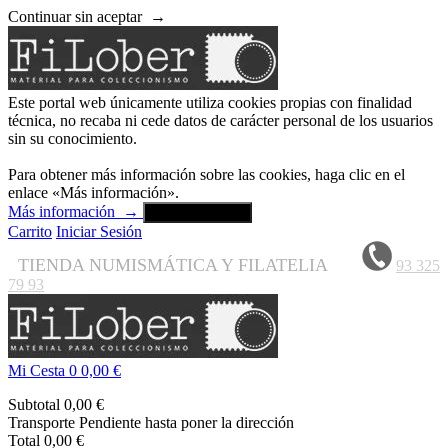
Continuar sin aceptar
→
Este portal web únicamente utiliza cookies propias con finalidad
técnica, no recaba ni cede datos de carácter personal de los usuarios
sin su conocimiento.
Para obtener más información sobre las cookies, haga clic en el
enlace «Más información».
Más información
→
Aceptar y cerrar
Carrito
Iniciar Sesión
TIENDA NUMISMÁTICA Y FILATELIA
93 325
79 93
Mi Cesta
0
0,00 €
Subtotal
0,00 €
Transporte
Pendiente hasta poner la dirección
Total
0,00 €