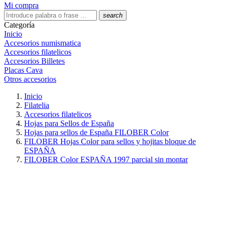
Mi compra
search
Categoría
Inicio
Accesorios numismatica
Accesorios filatelicos
Accesorios Billetes
Placas Cava
Otros accesorios
Inicio
Filatelia
Accesorios filatelicos
Hojas para Sellos de España
Hojas para sellos de España FILOBER Color
FILOBER Hojas Color para sellos y hojitas bloque de
ESPAÑA
FILOBER Color ESPAÑA 1997 parcial sin montar