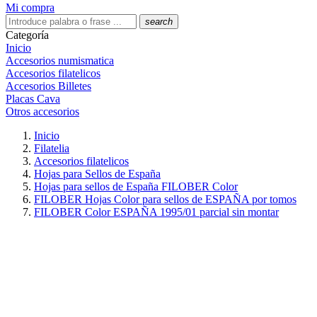
Mi compra
search
Categoría
Inicio
Accesorios numismatica
Accesorios filatelicos
Accesorios Billetes
Placas Cava
Otros accesorios
Inicio
Filatelia
Accesorios filatelicos
Hojas para Sellos de España
Hojas para sellos de España FILOBER Color
FILOBER Hojas Color para sellos de ESPAÑA por tomos
FILOBER Color ESPAÑA 1995/01 parcial sin montar