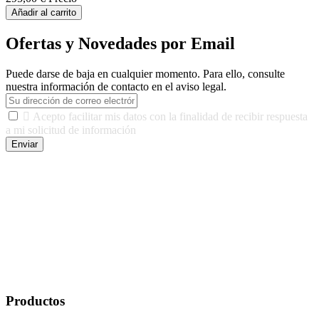
Añadir al carrito
Ofertas y Novedades por Email
Puede darse de baja en cualquier momento. Para ello, consulte
nuestra información de contacto en el aviso legal.

Acepto facilitar mis datos con la finalidad de recibir respuesta
a mi solicitud de información
Enviar
De conformidad con las leyes y normativas aplicables, tienes
derecho a acceder, rectificar, limitar el tratamiento, oposición,
portabilidad y supresión de tus datos. Responsable De Tratamiento:
Javier Agustin Lopez Berdejo Finalidad: Mantener relaciones
comerciales/transaccionales con los usuarios interesados.
Legitimación: Consentimiento del usuario interesado. Destinatarios:
No se cederán datos a terceros, salvo autorización expresa del
usuario u obligación o permiso legal. Derechos: Acceso,
rectificación, supresión y oposición, entre otros. Para saber cómo
ejercer estos derechos visite nuestra página de
protección de datos
.
Productos