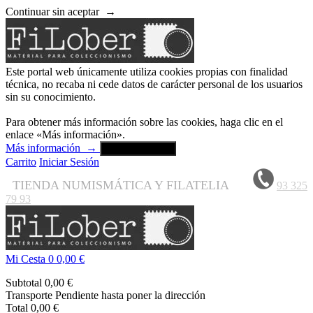
Continuar sin aceptar
→
Este portal web únicamente utiliza cookies propias con finalidad
técnica, no recaba ni cede datos de carácter personal de los usuarios
sin su conocimiento.
Para obtener más información sobre las cookies, haga clic en el
enlace «Más información».
Más información
→
Aceptar y cerrar
Carrito
Iniciar Sesión
TIENDA NUMISMÁTICA Y FILATELIA
93 325
79 93
Mi Cesta
0
0,00 €
Subtotal
0,00 €
Transporte
Pendiente hasta poner la dirección
Total
0,00 €