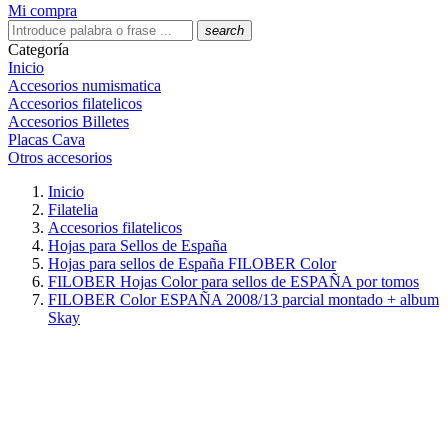
Mi compra
search
Categoría
Inicio
Accesorios numismatica
Accesorios filatelicos
Accesorios Billetes
Placas Cava
Otros accesorios
Inicio
Filatelia
Accesorios filatelicos
Hojas para Sellos de España
Hojas para sellos de España FILOBER Color
FILOBER Hojas Color para sellos de ESPAÑA por tomos
FILOBER Color ESPAÑA 2008/13 parcial montado + album
Skay