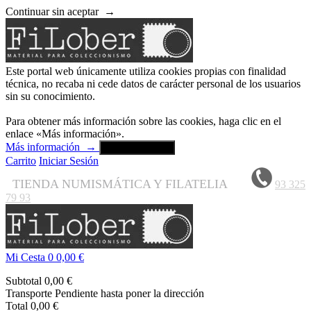
Continuar sin aceptar
→
Este portal web únicamente utiliza cookies propias con finalidad
técnica, no recaba ni cede datos de carácter personal de los usuarios
sin su conocimiento.
Para obtener más información sobre las cookies, haga clic en el
enlace «Más información».
Más información
→
Aceptar y cerrar
Carrito
Iniciar Sesión
TIENDA NUMISMÁTICA Y FILATELIA
93 325
79 93
Mi Cesta
0
0,00 €
Subtotal
0,00 €
Transporte
Pendiente hasta poner la dirección
Total
0,00 €