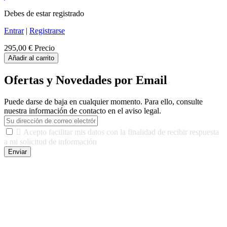
Debes de estar registrado
Entrar
|
Registrarse
295,00 €
Precio
Añadir al carrito
Ofertas y Novedades por Email
Puede darse de baja en cualquier momento. Para ello, consulte
nuestra información de contacto en el aviso legal.

Acepto facilitar mis datos con la finalidad de recibir respuesta
a mi solicitud de información
Enviar
De conformidad con las leyes y normativas aplicables, tienes
derecho a acceder, rectificar, limitar el tratamiento, oposición,
portabilidad y supresión de tus datos. Responsable De Tratamiento:
Javier Agustin Lopez Berdejo Finalidad: Mantener relaciones
comerciales/transaccionales con los usuarios interesados.
Legitimación: Consentimiento del usuario interesado. Destinatarios:
No se cederán datos a terceros, salvo autorización expresa del
usuario u obligación o permiso legal. Derechos: Acceso,