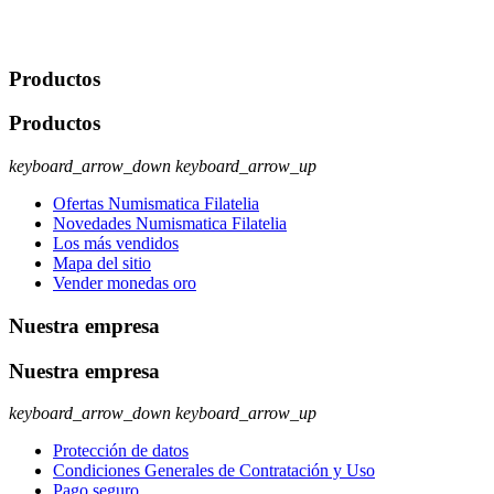
rectificación, supresión y oposición, entre otros. Para saber cómo
ejercer estos derechos visite nuestra página de
protección de datos
.
Productos
Productos
keyboard_arrow_down
keyboard_arrow_up
Ofertas Numismatica Filatelia
Novedades Numismatica Filatelia
Los más vendidos
Mapa del sitio
Vender monedas oro
Nuestra empresa
Nuestra empresa
keyboard_arrow_down
keyboard_arrow_up
Protección de datos
Condiciones Generales de Contratación y Uso
Pago seguro