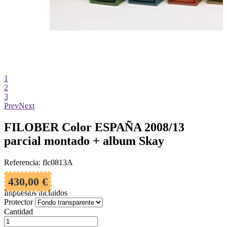
1
2
3
Prev
Next
FILOBER Color ESPAÑA 2008/13
parcial montado + album Skay
Referencia: flc0813A
430,00 €
Impuestos incluidos
Protector
Cantidad