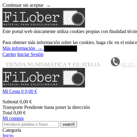
Continuar sin aceptar
→
Este portal web únicamente utiliza cookies propias con finalidad técni
Para obtener más información sobre las cookies, haga clic en el enla
Más información
→
Aceptar y cerrar
Carrito
Iniciar Sesión
TIENDA NUMISMÁTICA Y FILATELIA
93 325 
Mi Cesta
0
0,00 €
Subtotal
0,00 €
Transporte
Pendiente hasta poner la dirección
Total
0,00 €
Mi compra
search
Categoría
Inicio