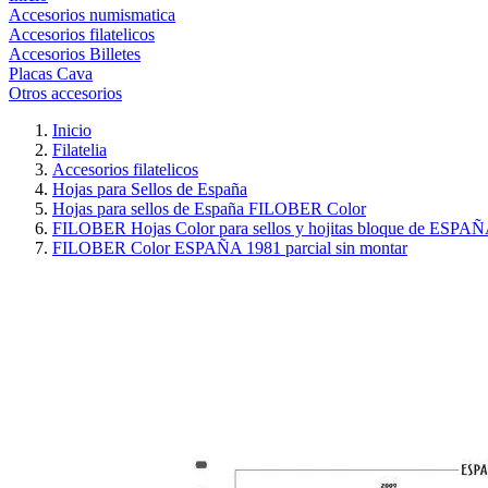
Accesorios numismatica
Accesorios filatelicos
Accesorios Billetes
Placas Cava
Otros accesorios
Inicio
Filatelia
Accesorios filatelicos
Hojas para Sellos de España
Hojas para sellos de España FILOBER Color
FILOBER Hojas Color para sellos y hojitas bloque de ESPA
FILOBER Color ESPAÑA 1981 parcial sin montar