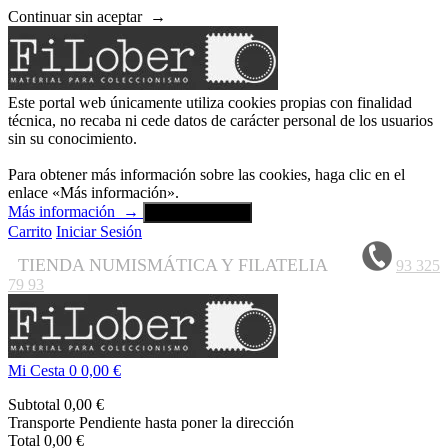
Continuar sin aceptar
→
Este portal web únicamente utiliza cookies propias con finalidad
técnica, no recaba ni cede datos de carácter personal de los usuarios
sin su conocimiento.
Para obtener más información sobre las cookies, haga clic en el
enlace «Más información».
Más información
→
Aceptar y cerrar
Carrito
Iniciar Sesión
TIENDA NUMISMÁTICA Y FILATELIA
93 325
79 93
Mi Cesta
0
0,00 €
Subtotal
0,00 €
Transporte
Pendiente hasta poner la dirección
Total
0,00 €