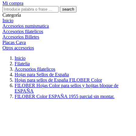
Mi compra
search
Categoría
Inicio
Accesorios numismatica
Accesorios filatelicos
Accesorios Billetes
Placas Cava
Otros accesorios
Inicio
Filatelia
Accesorios filatelicos
Hojas para Sellos de España
Hojas para sellos de España FILOBER Color
FILOBER Hojas Color para sellos y hojitas bloque de
ESPAÑA
FILOBER Color ESPAÑA 1955 parcial sin montar.