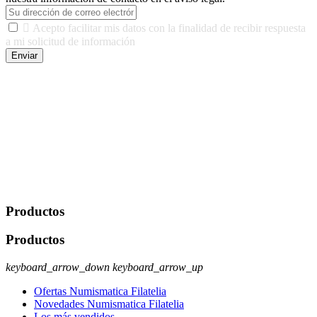

Acepto facilitar mis datos con la finalidad de recibir respuesta
a mi solicitud de información
Enviar
De conformidad con las leyes y normativas aplicables, tienes
derecho a acceder, rectificar, limitar el tratamiento, oposición,
portabilidad y supresión de tus datos. Responsable De Tratamiento:
Javier Agustin Lopez Berdejo Finalidad: Mantener relaciones
comerciales/transaccionales con los usuarios interesados.
Legitimación: Consentimiento del usuario interesado. Destinatarios:
No se cederán datos a terceros, salvo autorización expresa del
usuario u obligación o permiso legal. Derechos: Acceso,
rectificación, supresión y oposición, entre otros. Para saber cómo
ejercer estos derechos visite nuestra página de
protección de datos
.
Productos
Productos
keyboard_arrow_down
keyboard_arrow_up
Ofertas Numismatica Filatelia
Novedades Numismatica Filatelia
Los más vendidos