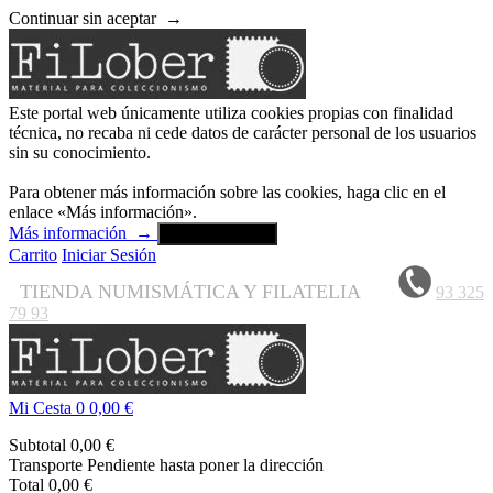
Continuar sin aceptar
→
Este portal web únicamente utiliza cookies propias con finalidad
técnica, no recaba ni cede datos de carácter personal de los usuarios
sin su conocimiento.
Para obtener más información sobre las cookies, haga clic en el
enlace «Más información».
Más información
→
Aceptar y cerrar
Carrito
Iniciar Sesión
TIENDA NUMISMÁTICA Y FILATELIA
93 325
79 93
Mi Cesta
0
0,00 €
Subtotal
0,00 €
Transporte
Pendiente hasta poner la dirección
Total
0,00 €