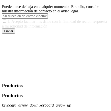
Puede darse de baja en cualquier momento. Para ello, consulte
nuestra información de contacto en el aviso legal.

Acepto facilitar mis datos con la finalidad de recibir respuesta
a mi solicitud de información
Enviar
De conformidad con las leyes y normativas aplicables, tienes
derecho a acceder, rectificar, limitar el tratamiento, oposición,
portabilidad y supresión de tus datos. Responsable De Tratamiento:
Javier Agustin Lopez Berdejo Finalidad: Mantener relaciones
comerciales/transaccionales con los usuarios interesados.
Legitimación: Consentimiento del usuario interesado. Destinatarios:
No se cederán datos a terceros, salvo autorización expresa del
usuario u obligación o permiso legal. Derechos: Acceso,
rectificación, supresión y oposición, entre otros. Para saber cómo
ejercer estos derechos visite nuestra página de
protección de datos
.
Productos
Productos
keyboard_arrow_down
keyboard_arrow_up