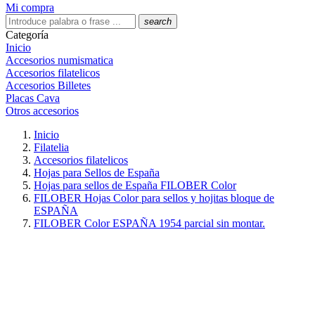
Mi compra
search
Categoría
Inicio
Accesorios numismatica
Accesorios filatelicos
Accesorios Billetes
Placas Cava
Otros accesorios
Inicio
Filatelia
Accesorios filatelicos
Hojas para Sellos de España
Hojas para sellos de España FILOBER Color
FILOBER Hojas Color para sellos y hojitas bloque de
ESPAÑA
FILOBER Color ESPAÑA 1954 parcial sin montar.