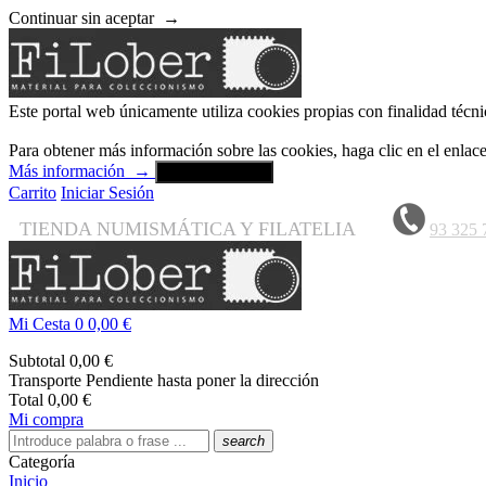
Continuar sin aceptar
→
Este portal web únicamente utiliza cookies propias con finalidad técni
Para obtener más información sobre las cookies, haga clic en el enla
Más información
→
Aceptar y cerrar
Carrito
Iniciar Sesión
TIENDA NUMISMÁTICA Y FILATELIA
93 325 
Mi Cesta
0
0,00 €
Subtotal
0,00 €
Transporte
Pendiente hasta poner la dirección
Total
0,00 €
Mi compra
search
Categoría
Inicio