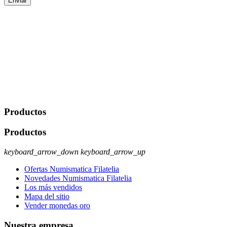
Enviar
De conformidad con las leyes y normativas aplicables, tienes
derecho a acceder, rectificar, limitar el tratamiento, oposición,
portabilidad y supresión de tus datos. Responsable De Tratamiento:
Javier Agustin Lopez Berdejo Finalidad: Mantener relaciones
comerciales/transaccionales con los usuarios interesados.
Legitimación: Consentimiento del usuario interesado. Destinatarios:
No se cederán datos a terceros, salvo autorización expresa del
usuario u obligación o permiso legal. Derechos: Acceso,
rectificación, supresión y oposición, entre otros. Para saber cómo
ejercer estos derechos visite nuestra página de
protección de datos
.
Productos
Productos
keyboard_arrow_down
keyboard_arrow_up
Ofertas Numismatica Filatelia
Novedades Numismatica Filatelia
Los más vendidos
Mapa del sitio
Vender monedas oro
Nuestra empresa