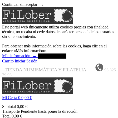
Continuar sin aceptar
→
Este portal web únicamente utiliza cookies propias con finalidad
técnica, no recaba ni cede datos de carácter personal de los usuarios
sin su conocimiento.
Para obtener más información sobre las cookies, haga clic en el
enlace «Más información».
Más información
→
Aceptar y cerrar
Carrito
Iniciar Sesión
TIENDA NUMISMÁTICA Y FILATELIA
93 325
79 93
Mi Cesta
0
0,00 €
Subtotal
0,00 €
Transporte
Pendiente hasta poner la dirección
Total
0,00 €