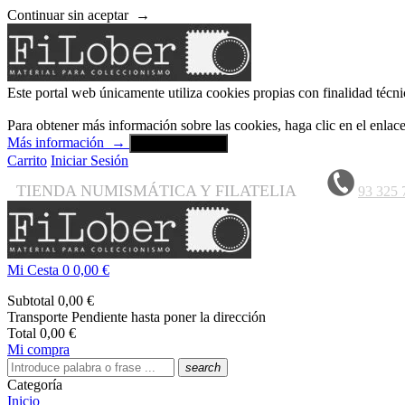
Continuar sin aceptar
→
Este portal web únicamente utiliza cookies propias con finalidad técni
Para obtener más información sobre las cookies, haga clic en el enla
Más información
→
Aceptar y cerrar
Carrito
Iniciar Sesión
TIENDA NUMISMÁTICA Y FILATELIA
93 325 
Mi Cesta
0
0,00 €
Subtotal
0,00 €
Transporte
Pendiente hasta poner la dirección
Total
0,00 €
Mi compra
search
Categoría
Inicio