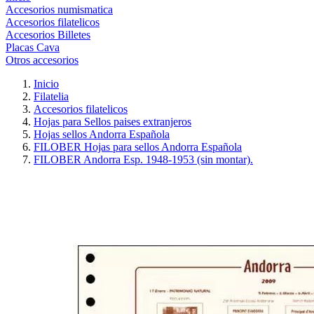
Accesorios numismatica
Accesorios filatelicos
Accesorios Billetes
Placas Cava
Otros accesorios
Inicio
Filatelia
Accesorios filatelicos
Hojas para Sellos paises extranjeros
Hojas sellos Andorra Española
FILOBER Hojas para sellos Andorra Española
FILOBER Andorra Esp. 1948-1953 (sin montar).