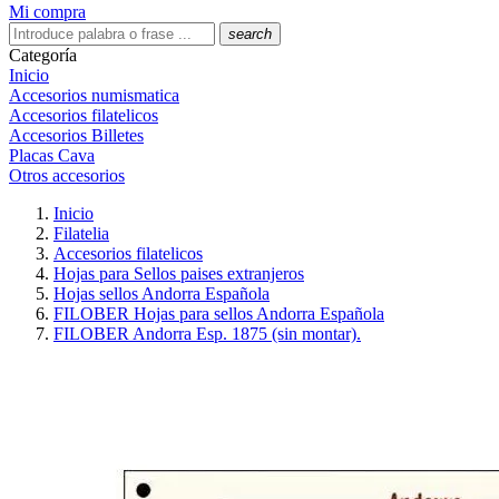
Mi compra
search
Categoría
Inicio
Accesorios numismatica
Accesorios filatelicos
Accesorios Billetes
Placas Cava
Otros accesorios
Inicio
Filatelia
Accesorios filatelicos
Hojas para Sellos paises extranjeros
Hojas sellos Andorra Española
FILOBER Hojas para sellos Andorra Española
FILOBER Andorra Esp. 1875 (sin montar).