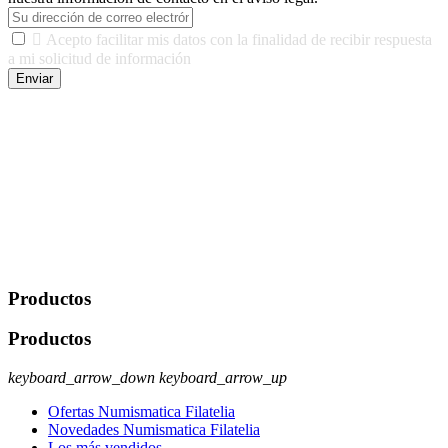

Acepto facilitar mis datos con la finalidad de recibir respuesta
a mi solicitud de información
Enviar
De conformidad con las leyes y normativas aplicables, tienes
derecho a acceder, rectificar, limitar el tratamiento, oposición,
portabilidad y supresión de tus datos. Responsable De Tratamiento:
Javier Agustin Lopez Berdejo Finalidad: Mantener relaciones
comerciales/transaccionales con los usuarios interesados.
Legitimación: Consentimiento del usuario interesado. Destinatarios:
No se cederán datos a terceros, salvo autorización expresa del
usuario u obligación o permiso legal. Derechos: Acceso,
rectificación, supresión y oposición, entre otros. Para saber cómo
ejercer estos derechos visite nuestra página de
protección de datos
.
Productos
Productos
keyboard_arrow_down
keyboard_arrow_up
Ofertas Numismatica Filatelia
Novedades Numismatica Filatelia
Los más vendidos