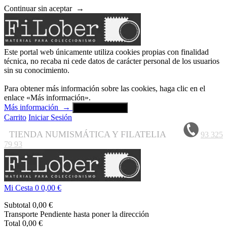
Continuar sin aceptar
→
Este portal web únicamente utiliza cookies propias con finalidad
técnica, no recaba ni cede datos de carácter personal de los usuarios
sin su conocimiento.
Para obtener más información sobre las cookies, haga clic en el
enlace «Más información».
Más información
→
Aceptar y cerrar
Carrito
Iniciar Sesión
TIENDA NUMISMÁTICA Y FILATELIA
93 325
79 93
Mi Cesta
0
0,00 €
Subtotal
0,00 €
Transporte
Pendiente hasta poner la dirección
Total
0,00 €