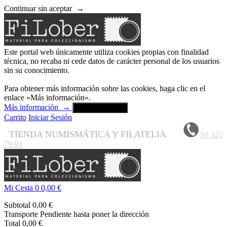
Continuar sin aceptar
→
Este portal web únicamente utiliza cookies propias con finalidad
técnica, no recaba ni cede datos de carácter personal de los usuarios
sin su conocimiento.
Para obtener más información sobre las cookies, haga clic en el
enlace «Más información».
Más información
→
Aceptar y cerrar
Carrito
Iniciar Sesión
TIENDA NUMISMÁTICA Y FILATELIA
93 325
79 93
Mi Cesta
0
0,00 €
Subtotal
0,00 €
Transporte
Pendiente hasta poner la dirección
Total
0,00 €