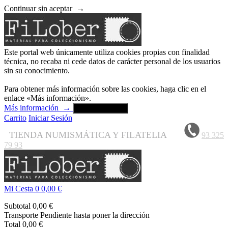
Continuar sin aceptar
→
Este portal web únicamente utiliza cookies propias con finalidad
técnica, no recaba ni cede datos de carácter personal de los usuarios
sin su conocimiento.
Para obtener más información sobre las cookies, haga clic en el
enlace «Más información».
Más información
→
Aceptar y cerrar
Carrito
Iniciar Sesión
TIENDA NUMISMÁTICA Y FILATELIA
93 325
79 93
Mi Cesta
0
0,00 €
Subtotal
0,00 €
Transporte
Pendiente hasta poner la dirección
Total
0,00 €