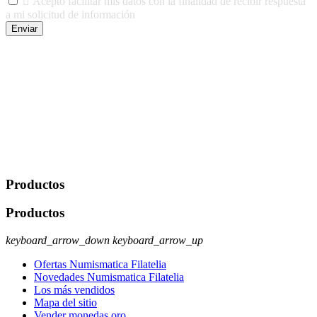

Acepto facilitar mis datos con la finalidad de recibir respuesta
a mi solicitud de información
Enviar
De conformidad con las leyes y normativas aplicables, tienes
derecho a acceder, rectificar, limitar el tratamiento, oposición,
portabilidad y supresión de tus datos. Responsable De Tratamiento:
Javier Agustin Lopez Berdejo Finalidad: Mantener relaciones
comerciales/transaccionales con los usuarios interesados.
Legitimación: Consentimiento del usuario interesado. Destinatarios:
No se cederán datos a terceros, salvo autorización expresa del
usuario u obligación o permiso legal. Derechos: Acceso,
rectificación, supresión y oposición, entre otros. Para saber cómo
ejercer estos derechos visite nuestra página de
protección de datos
.
Productos
Productos
keyboard_arrow_down
keyboard_arrow_up
Ofertas Numismatica Filatelia
Novedades Numismatica Filatelia
Los más vendidos
Mapa del sitio
Vender monedas oro