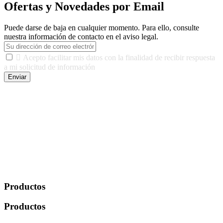
Ofertas y Novedades por Email
Puede darse de baja en cualquier momento. Para ello, consulte
nuestra información de contacto en el aviso legal.

Acepto facilitar mis datos con la finalidad de recibir respuesta
a mi solicitud de información
Enviar
De conformidad con las leyes y normativas aplicables, tienes
derecho a acceder, rectificar, limitar el tratamiento, oposición,
portabilidad y supresión de tus datos. Responsable De Tratamiento:
Javier Agustin Lopez Berdejo Finalidad: Mantener relaciones
comerciales/transaccionales con los usuarios interesados.
Legitimación: Consentimiento del usuario interesado. Destinatarios:
No se cederán datos a terceros, salvo autorización expresa del
usuario u obligación o permiso legal. Derechos: Acceso,
rectificación, supresión y oposición, entre otros. Para saber cómo
ejercer estos derechos visite nuestra página de
protección de datos
.
Productos
Productos