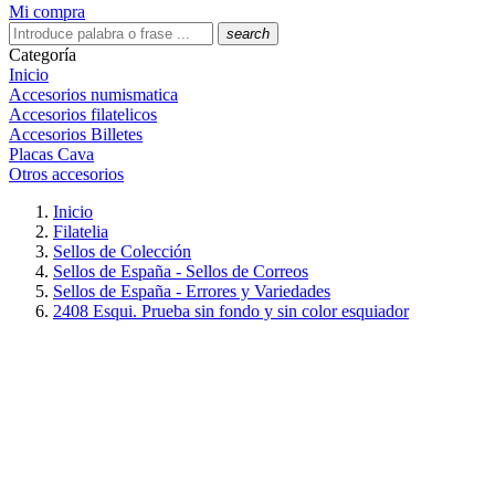
Mi compra
search
Categoría
Inicio
Accesorios numismatica
Accesorios filatelicos
Accesorios Billetes
Placas Cava
Otros accesorios
Inicio
Filatelia
Sellos de Colección
Sellos de España - Sellos de Correos
Sellos de España - Errores y Variedades
2408 Esqui. Prueba sin fondo y sin color esquiador