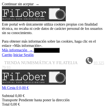
Continuar sin aceptar
→
Este portal web únicamente utiliza cookies propias con finalidad
técnica, no recaba ni cede datos de carácter personal de los usuarios
sin su conocimiento.
Para obtener más información sobre las cookies, haga clic en el
enlace «Más información».
Más información
→
Aceptar y cerrar
Carrito
Iniciar Sesión
TIENDA NUMISMÁTICA Y FILATELIA
93 325
79 93
Mi Cesta
0
0,00 €
Subtotal
0,00 €
Transporte
Pendiente hasta poner la dirección
Total
0,00 €