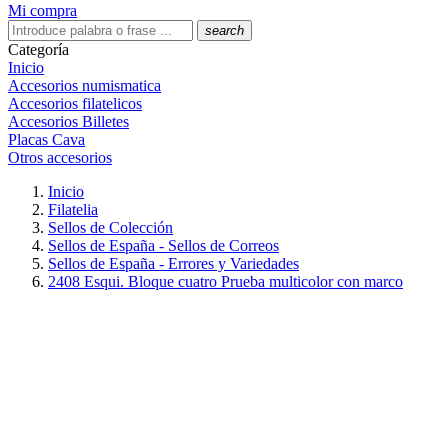
Mi compra
search
Categoría
Inicio
Accesorios numismatica
Accesorios filatelicos
Accesorios Billetes
Placas Cava
Otros accesorios
Inicio
Filatelia
Sellos de Colección
Sellos de España - Sellos de Correos
Sellos de España - Errores y Variedades
2408 Esqui. Bloque cuatro Prueba multicolor con marco