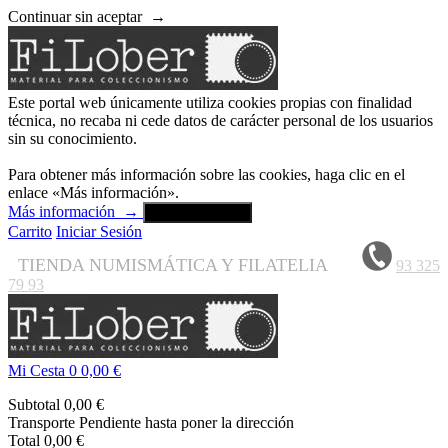
Continuar sin aceptar
→
Este portal web únicamente utiliza cookies propias con finalidad
técnica, no recaba ni cede datos de carácter personal de los usuarios
sin su conocimiento.
Para obtener más información sobre las cookies, haga clic en el
enlace «Más información».
Más información
→
Aceptar y cerrar
Carrito
Iniciar Sesión
TIENDA NUMISMÁTICA Y FILATELIA
93 325
79 93
Mi Cesta
0
0,00 €
Subtotal
0,00 €
Transporte
Pendiente hasta poner la dirección
Total
0,00 €