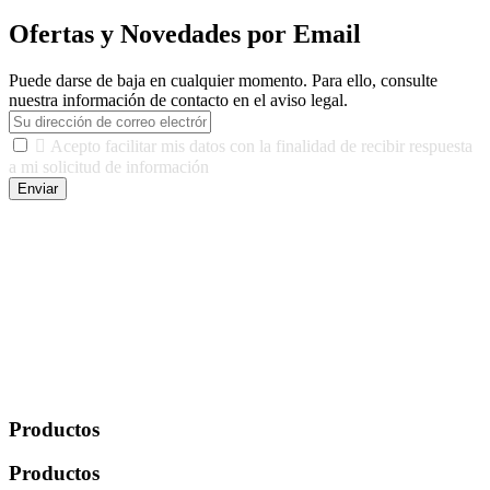
Ofertas y Novedades por Email
Puede darse de baja en cualquier momento. Para ello, consulte
nuestra información de contacto en el aviso legal.

Acepto facilitar mis datos con la finalidad de recibir respuesta
a mi solicitud de información
Enviar
De conformidad con las leyes y normativas aplicables, tienes
derecho a acceder, rectificar, limitar el tratamiento, oposición,
portabilidad y supresión de tus datos. Responsable De Tratamiento:
Javier Agustin Lopez Berdejo Finalidad: Mantener relaciones
comerciales/transaccionales con los usuarios interesados.
Legitimación: Consentimiento del usuario interesado. Destinatarios:
No se cederán datos a terceros, salvo autorización expresa del
usuario u obligación o permiso legal. Derechos: Acceso,
rectificación, supresión y oposición, entre otros. Para saber cómo
ejercer estos derechos visite nuestra página de
protección de datos
.
Productos
Productos