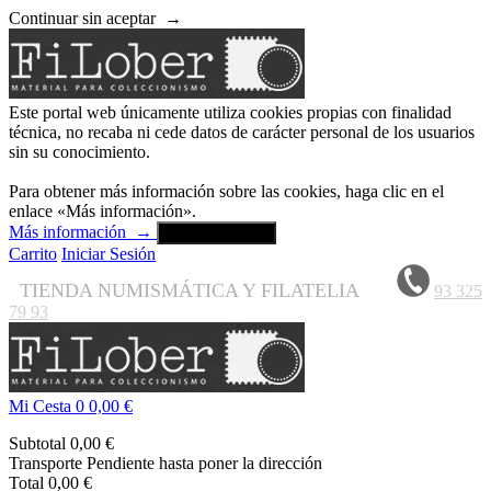
Continuar sin aceptar
→
Este portal web únicamente utiliza cookies propias con finalidad
técnica, no recaba ni cede datos de carácter personal de los usuarios
sin su conocimiento.
Para obtener más información sobre las cookies, haga clic en el
enlace «Más información».
Más información
→
Aceptar y cerrar
Carrito
Iniciar Sesión
TIENDA NUMISMÁTICA Y FILATELIA
93 325
79 93
Mi Cesta
0
0,00 €
Subtotal
0,00 €
Transporte
Pendiente hasta poner la dirección
Total
0,00 €