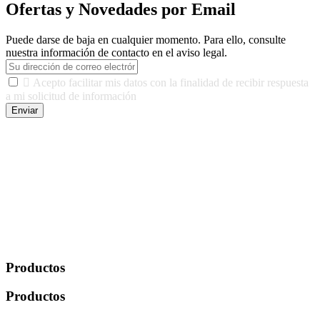
Ofertas y Novedades por Email
Puede darse de baja en cualquier momento. Para ello, consulte
nuestra información de contacto en el aviso legal.

Acepto facilitar mis datos con la finalidad de recibir respuesta
a mi solicitud de información
Enviar
De conformidad con las leyes y normativas aplicables, tienes
derecho a acceder, rectificar, limitar el tratamiento, oposición,
portabilidad y supresión de tus datos. Responsable De Tratamiento:
Javier Agustin Lopez Berdejo Finalidad: Mantener relaciones
comerciales/transaccionales con los usuarios interesados.
Legitimación: Consentimiento del usuario interesado. Destinatarios:
No se cederán datos a terceros, salvo autorización expresa del
usuario u obligación o permiso legal. Derechos: Acceso,
rectificación, supresión y oposición, entre otros. Para saber cómo
ejercer estos derechos visite nuestra página de
protección de datos
.
Productos
Productos