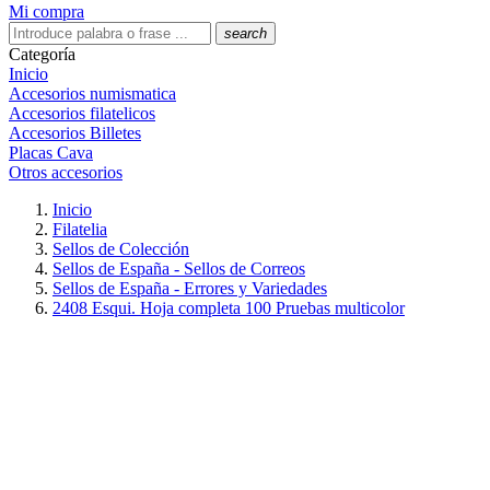
Mi compra
search
Categoría
Inicio
Accesorios numismatica
Accesorios filatelicos
Accesorios Billetes
Placas Cava
Otros accesorios
Inicio
Filatelia
Sellos de Colección
Sellos de España - Sellos de Correos
Sellos de España - Errores y Variedades
2408 Esqui. Hoja completa 100 Pruebas multicolor