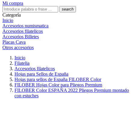
Mi compra
search
Categoría
Inicio
Accesorios numismatica
Accesorios filatelicos
Accesorios Billetes
Placas Cava
Otros accesorios
Inicio
Filatelia
Accesorios filatelicos
Hojas para Sellos de España
Hojas para sellos de España FILOBER Color
FILOBER Hojas Color para Pliegos Premium
FILOBER Color ESPAÑA 2022 Pliegos Premium montado
con estuches