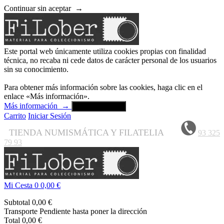
Continuar sin aceptar
→
Este portal web únicamente utiliza cookies propias con finalidad
técnica, no recaba ni cede datos de carácter personal de los usuarios
sin su conocimiento.
Para obtener más información sobre las cookies, haga clic en el
enlace «Más información».
Más información
→
Aceptar y cerrar
Carrito
Iniciar Sesión
TIENDA NUMISMÁTICA Y FILATELIA
93 325
79 93
Mi Cesta
0
0,00 €
Subtotal
0,00 €
Transporte
Pendiente hasta poner la dirección
Total
0,00 €