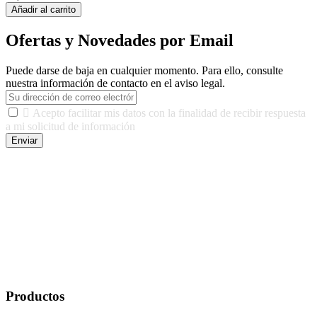
Añadir al carrito
Ofertas y Novedades por Email
Puede darse de baja en cualquier momento. Para ello, consulte
nuestra información de contacto en el aviso legal.

Acepto facilitar mis datos con la finalidad de recibir respuesta
a mi solicitud de información
Enviar
De conformidad con las leyes y normativas aplicables, tienes
derecho a acceder, rectificar, limitar el tratamiento, oposición,
portabilidad y supresión de tus datos. Responsable De Tratamiento:
Javier Agustin Lopez Berdejo Finalidad: Mantener relaciones
comerciales/transaccionales con los usuarios interesados.
Legitimación: Consentimiento del usuario interesado. Destinatarios:
No se cederán datos a terceros, salvo autorización expresa del
usuario u obligación o permiso legal. Derechos: Acceso,
rectificación, supresión y oposición, entre otros. Para saber cómo
ejercer estos derechos visite nuestra página de
protección de datos
.
Productos