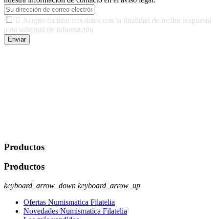

Acepto facilitar mis datos con la finalidad de recibir respuesta
a mi solicitud de información
Enviar
De conformidad con las leyes y normativas aplicables, tienes
derecho a acceder, rectificar, limitar el tratamiento, oposición,
portabilidad y supresión de tus datos. Responsable De Tratamiento:
Javier Agustin Lopez Berdejo Finalidad: Mantener relaciones
comerciales/transaccionales con los usuarios interesados.
Legitimación: Consentimiento del usuario interesado. Destinatarios:
No se cederán datos a terceros, salvo autorización expresa del
usuario u obligación o permiso legal. Derechos: Acceso,
rectificación, supresión y oposición, entre otros. Para saber cómo
ejercer estos derechos visite nuestra página de
protección de datos
.
Productos
Productos
keyboard_arrow_down
keyboard_arrow_up
Ofertas Numismatica Filatelia
Novedades Numismatica Filatelia