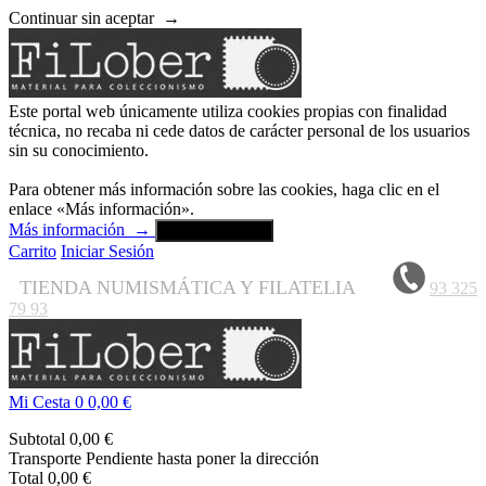
Continuar sin aceptar
→
Este portal web únicamente utiliza cookies propias con finalidad
técnica, no recaba ni cede datos de carácter personal de los usuarios
sin su conocimiento.
Para obtener más información sobre las cookies, haga clic en el
enlace «Más información».
Más información
→
Aceptar y cerrar
Carrito
Iniciar Sesión
TIENDA NUMISMÁTICA Y FILATELIA
93 325
79 93
Mi Cesta
0
0,00 €
Subtotal
0,00 €
Transporte
Pendiente hasta poner la dirección
Total
0,00 €