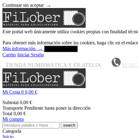
Continuar sin aceptar
→
Este portal web únicamente utiliza cookies propias con finalidad técni
Para obtener más información sobre las cookies, haga clic en el enla
Más información
→
Aceptar y cerrar
Carrito
Iniciar Sesión
TIENDA NUMISMÁTICA Y FILATELIA
93 325 
Mi Cesta
0
0,00 €
Subtotal
0,00 €
Transporte
Pendiente hasta poner la dirección
Total
0,00 €
Mi compra
search
Categoría
Inicio