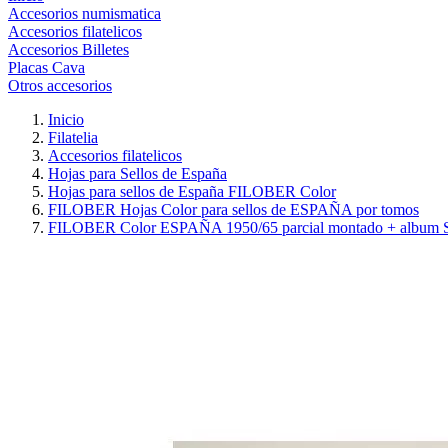
Accesorios numismatica
Accesorios filatelicos
Accesorios Billetes
Placas Cava
Otros accesorios
Inicio
Filatelia
Accesorios filatelicos
Hojas para Sellos de España
Hojas para sellos de España FILOBER Color
FILOBER Hojas Color para sellos de ESPAÑA por tomos
FILOBER Color ESPAÑA 1950/65 parcial montado + album 