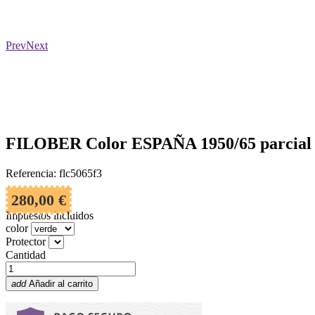
Prev
Next
FILOBER Color ESPAÑA 1950/65 parcial
Referencia: flc5065f3
280,00 €
Impuestos incluidos
color
Protector
Cantidad
add
Añadir al carrito