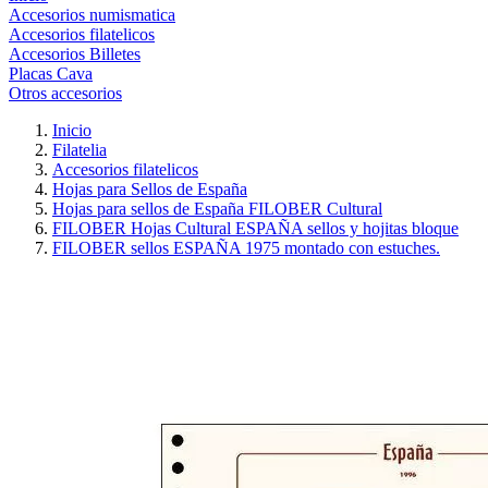
Accesorios numismatica
Accesorios filatelicos
Accesorios Billetes
Placas Cava
Otros accesorios
Inicio
Filatelia
Accesorios filatelicos
Hojas para Sellos de España
Hojas para sellos de España FILOBER Cultural
FILOBER Hojas Cultural ESPAÑA sellos y hojitas bloque
FILOBER sellos ESPAÑA 1975 montado con estuches.