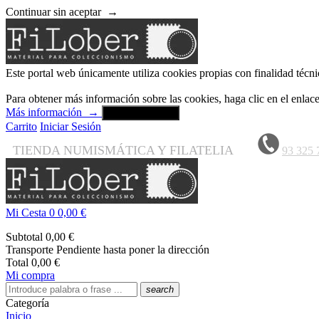
Continuar sin aceptar
→
Este portal web únicamente utiliza cookies propias con finalidad técni
Para obtener más información sobre las cookies, haga clic en el enla
Más información
→
Aceptar y cerrar
Carrito
Iniciar Sesión
TIENDA NUMISMÁTICA Y FILATELIA
93 325 
Mi Cesta
0
0,00 €
Subtotal
0,00 €
Transporte
Pendiente hasta poner la dirección
Total
0,00 €
Mi compra
search
Categoría
Inicio