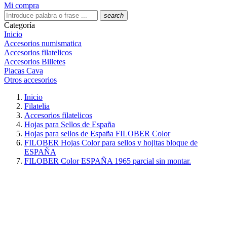
Mi compra
search
Categoría
Inicio
Accesorios numismatica
Accesorios filatelicos
Accesorios Billetes
Placas Cava
Otros accesorios
Inicio
Filatelia
Accesorios filatelicos
Hojas para Sellos de España
Hojas para sellos de España FILOBER Color
FILOBER Hojas Color para sellos y hojitas bloque de
ESPAÑA
FILOBER Color ESPAÑA 1965 parcial sin montar.