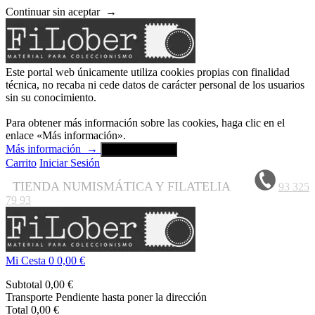
Continuar sin aceptar
→
Este portal web únicamente utiliza cookies propias con finalidad
técnica, no recaba ni cede datos de carácter personal de los usuarios
sin su conocimiento.
Para obtener más información sobre las cookies, haga clic en el
enlace «Más información».
Más información
→
Aceptar y cerrar
Carrito
Iniciar Sesión
TIENDA NUMISMÁTICA Y FILATELIA
93 325
79 93
Mi Cesta
0
0,00 €
Subtotal
0,00 €
Transporte
Pendiente hasta poner la dirección
Total
0,00 €