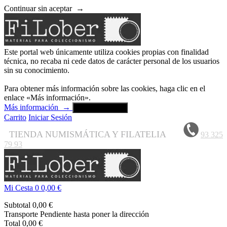
Continuar sin aceptar
→
Este portal web únicamente utiliza cookies propias con finalidad
técnica, no recaba ni cede datos de carácter personal de los usuarios
sin su conocimiento.
Para obtener más información sobre las cookies, haga clic en el
enlace «Más información».
Más información
→
Aceptar y cerrar
Carrito
Iniciar Sesión
TIENDA NUMISMÁTICA Y FILATELIA
93 325
79 93
Mi Cesta
0
0,00 €
Subtotal
0,00 €
Transporte
Pendiente hasta poner la dirección
Total
0,00 €