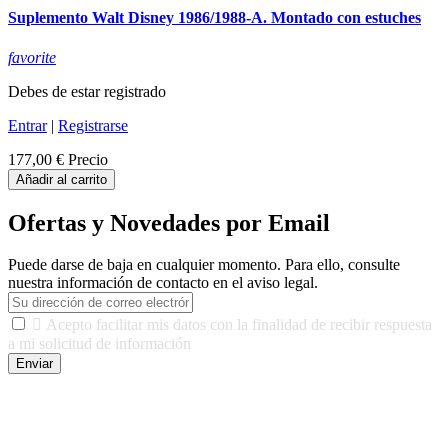
Suplemento Walt Disney 1986/1988-A. Montado con estuches
favorite
Debes de estar registrado
Entrar
|
Registrarse
177,00 €
Precio
Añadir al carrito
Ofertas y Novedades por Email
Puede darse de baja en cualquier momento. Para ello, consulte
nuestra información de contacto en el aviso legal.

Acepto facilitar mis datos con la finalidad de recibir respuesta
a mi solicitud de información
Enviar
De conformidad con las leyes y normativas aplicables, tienes
derecho a acceder, rectificar, limitar el tratamiento, oposición,
portabilidad y supresión de tus datos. Responsable De Tratamiento:
Javier Agustin Lopez Berdejo Finalidad: Mantener relaciones