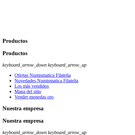
comerciales/transaccionales con los usuarios interesados.
Legitimación: Consentimiento del usuario interesado. Destinatarios:
No se cederán datos a terceros, salvo autorización expresa del
usuario u obligación o permiso legal. Derechos: Acceso,
rectificación, supresión y oposición, entre otros. Para saber cómo
ejercer estos derechos visite nuestra página de
protección de datos
.
Productos
Productos
keyboard_arrow_down
keyboard_arrow_up
Ofertas Numismatica Filatelia
Novedades Numismatica Filatelia
Los más vendidos
Mapa del sitio
Vender monedas oro
Nuestra empresa
Nuestra empresa
keyboard_arrow_down
keyboard_arrow_up