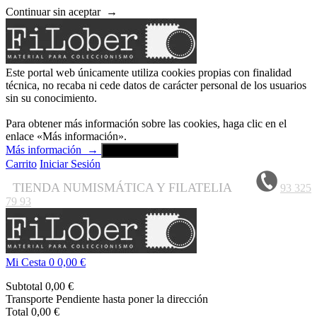
Continuar sin aceptar
→
Este portal web únicamente utiliza cookies propias con finalidad
técnica, no recaba ni cede datos de carácter personal de los usuarios
sin su conocimiento.
Para obtener más información sobre las cookies, haga clic en el
enlace «Más información».
Más información
→
Aceptar y cerrar
Carrito
Iniciar Sesión
TIENDA NUMISMÁTICA Y FILATELIA
93 325
79 93
Mi Cesta
0
0,00 €
Subtotal
0,00 €
Transporte
Pendiente hasta poner la dirección
Total
0,00 €