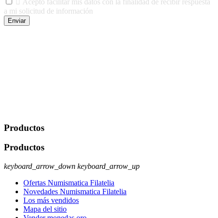

Acepto facilitar mis datos con la finalidad de recibir respuesta
a mi solicitud de información
Enviar
De conformidad con las leyes y normativas aplicables, tienes
derecho a acceder, rectificar, limitar el tratamiento, oposición,
portabilidad y supresión de tus datos. Responsable De Tratamiento:
Javier Agustin Lopez Berdejo Finalidad: Mantener relaciones
comerciales/transaccionales con los usuarios interesados.
Legitimación: Consentimiento del usuario interesado. Destinatarios:
No se cederán datos a terceros, salvo autorización expresa del
usuario u obligación o permiso legal. Derechos: Acceso,
rectificación, supresión y oposición, entre otros. Para saber cómo
ejercer estos derechos visite nuestra página de
protección de datos
.
Productos
Productos
keyboard_arrow_down
keyboard_arrow_up
Ofertas Numismatica Filatelia
Novedades Numismatica Filatelia
Los más vendidos
Mapa del sitio
Vender monedas oro