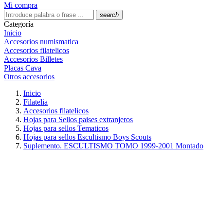
Mi compra
search
Categoría
Inicio
Accesorios numismatica
Accesorios filatelicos
Accesorios Billetes
Placas Cava
Otros accesorios
Inicio
Filatelia
Accesorios filatelicos
Hojas para Sellos paises extranjeros
Hojas para sellos Tematicos
Hojas para sellos Escultismo Boys Scouts
Suplemento. ESCULTISMO TOMO 1999-2001 Montado