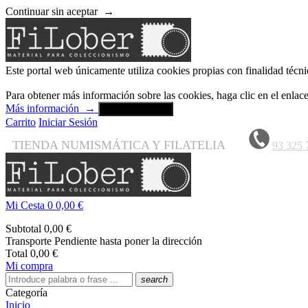
Continuar sin aceptar
→
Este portal web únicamente utiliza cookies propias con finalidad técni
Para obtener más información sobre las cookies, haga clic en el enla
Más información
→
Aceptar y cerrar
Carrito
Iniciar Sesión
TIENDA NUMISMÁTICA Y FILATELIA
93 325 
Mi Cesta
0
0,00 €
Subtotal
0,00 €
Transporte
Pendiente hasta poner la dirección
Total
0,00 €
Mi compra
search
Categoría
Inicio