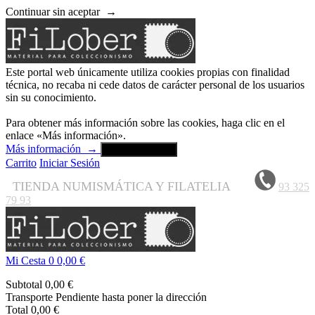
Continuar sin aceptar
→
Este portal web únicamente utiliza cookies propias con finalidad
técnica, no recaba ni cede datos de carácter personal de los usuarios
sin su conocimiento.
Para obtener más información sobre las cookies, haga clic en el
enlace «Más información».
Más información
→
Aceptar y cerrar
Carrito
Iniciar Sesión
TIENDA NUMISMÁTICA Y FILATELIA
93 325
79 93
Mi Cesta
0
0,00 €
Subtotal
0,00 €
Transporte
Pendiente hasta poner la dirección
Total
0,00 €