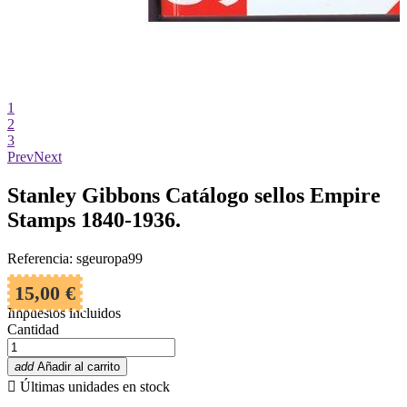
1
2
3
Prev
Next
Stanley Gibbons Catálogo sellos Empire
Stamps 1840-1936.
Referencia: sgeuropa99
15,00 €
Impuestos incluidos
Cantidad
add
Añadir al carrito

Últimas unidades en stock