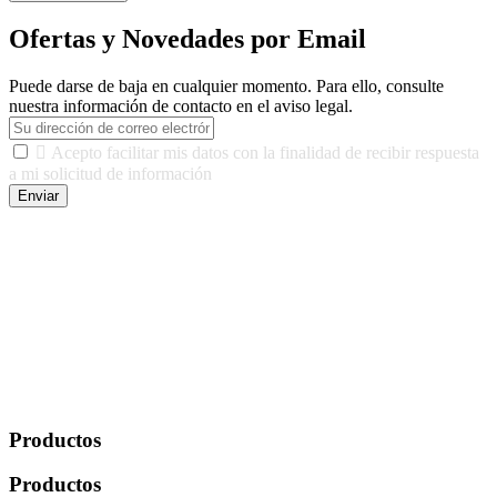
Ofertas y Novedades por Email
Puede darse de baja en cualquier momento. Para ello, consulte
nuestra información de contacto en el aviso legal.

Acepto facilitar mis datos con la finalidad de recibir respuesta
a mi solicitud de información
Enviar
De conformidad con las leyes y normativas aplicables, tienes
derecho a acceder, rectificar, limitar el tratamiento, oposición,
portabilidad y supresión de tus datos. Responsable De Tratamiento:
Javier Agustin Lopez Berdejo Finalidad: Mantener relaciones
comerciales/transaccionales con los usuarios interesados.
Legitimación: Consentimiento del usuario interesado. Destinatarios:
No se cederán datos a terceros, salvo autorización expresa del
usuario u obligación o permiso legal. Derechos: Acceso,
rectificación, supresión y oposición, entre otros. Para saber cómo
ejercer estos derechos visite nuestra página de
protección de datos
.
Productos
Productos