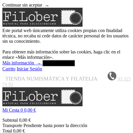
Continuar sin aceptar
→
Este portal web únicamente utiliza cookies propias con finalidad
técnica, no recaba ni cede datos de carácter personal de los usuarios
sin su conocimiento.
Para obtener más información sobre las cookies, haga clic en el
enlace «Más información».
Más información
→
Aceptar y cerrar
Carrito
Iniciar Sesión
TIENDA NUMISMÁTICA Y FILATELIA
93 325
79 93
Mi Cesta
0
0,00 €
Subtotal
0,00 €
Transporte
Pendiente hasta poner la dirección
Total
0,00 €