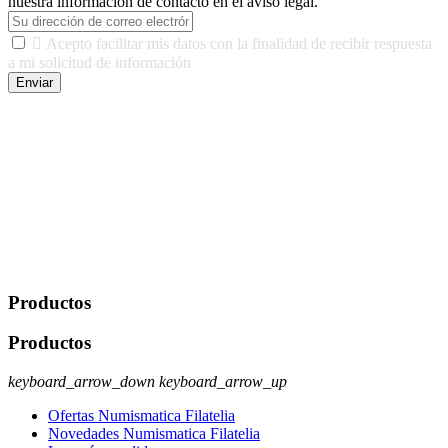
nuestra información de contacto en el aviso legal.

Acepto facilitar mis datos con la finalidad de recibir respuesta
a mi solicitud de información
Enviar
De conformidad con las leyes y normativas aplicables, tienes
derecho a acceder, rectificar, limitar el tratamiento, oposición,
portabilidad y supresión de tus datos. Responsable De Tratamiento:
Javier Agustin Lopez Berdejo Finalidad: Mantener relaciones
comerciales/transaccionales con los usuarios interesados.
Legitimación: Consentimiento del usuario interesado. Destinatarios:
No se cederán datos a terceros, salvo autorización expresa del
usuario u obligación o permiso legal. Derechos: Acceso,
rectificación, supresión y oposición, entre otros. Para saber cómo
ejercer estos derechos visite nuestra página de
protección de datos
.
Productos
Productos
keyboard_arrow_down
keyboard_arrow_up
Ofertas Numismatica Filatelia
Novedades Numismatica Filatelia