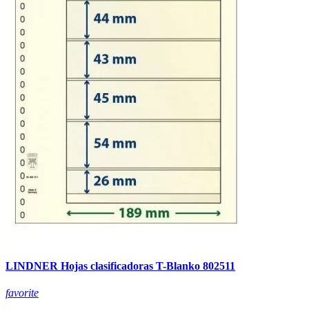
LINDNER Hojas clasificadoras T-Blanko 802511
favorite