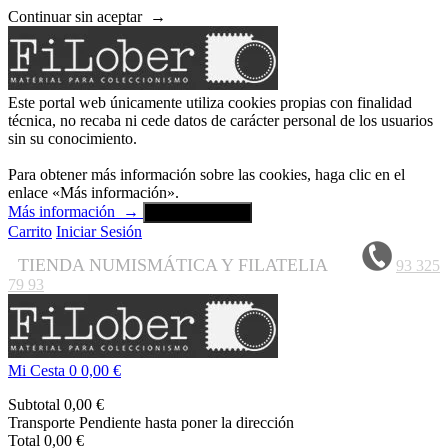
Continuar sin aceptar
→
Este portal web únicamente utiliza cookies propias con finalidad
técnica, no recaba ni cede datos de carácter personal de los usuarios
sin su conocimiento.
Para obtener más información sobre las cookies, haga clic en el
enlace «Más información».
Más información
→
Aceptar y cerrar
Carrito
Iniciar Sesión
TIENDA NUMISMÁTICA Y FILATELIA
93 325
79 93
Mi Cesta
0
0,00 €
Subtotal
0,00 €
Transporte
Pendiente hasta poner la dirección
Total
0,00 €