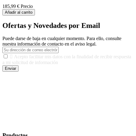
185,99 €
Precio
Añadir al carrito
Ofertas y Novedades por Email
Puede darse de baja en cualquier momento. Para ello, consulte
nuestra información de contacto en el aviso legal.

Acepto facilitar mis datos con la finalidad de recibir respuesta
a mi solicitud de información
Enviar
De conformidad con las leyes y normativas aplicables, tienes
derecho a acceder, rectificar, limitar el tratamiento, oposición,
portabilidad y supresión de tus datos. Responsable De Tratamiento:
Javier Agustin Lopez Berdejo Finalidad: Mantener relaciones
comerciales/transaccionales con los usuarios interesados.
Legitimación: Consentimiento del usuario interesado. Destinatarios:
No se cederán datos a terceros, salvo autorización expresa del
usuario u obligación o permiso legal. Derechos: Acceso,
rectificación, supresión y oposición, entre otros. Para saber cómo
ejercer estos derechos visite nuestra página de
protección de datos
.
Productos