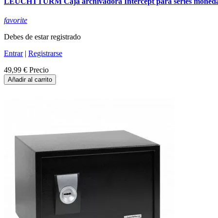
LEUCHTTURM Caja archivadora Intercept para series moneda
favorite
Debes de estar registrado
Entrar
|
Registrarse
49,99 €
Precio
Añadir al carrito