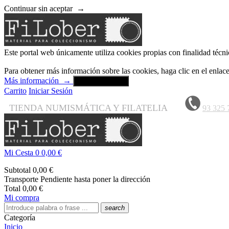
Continuar sin aceptar
→
Este portal web únicamente utiliza cookies propias con finalidad técni
Para obtener más información sobre las cookies, haga clic en el enla
Más información
→
Aceptar y cerrar
Carrito
Iniciar Sesión
TIENDA NUMISMÁTICA Y FILATELIA
93 325 
Mi Cesta
0
0,00 €
Subtotal
0,00 €
Transporte
Pendiente hasta poner la dirección
Total
0,00 €
Mi compra
search
Categoría
Inicio