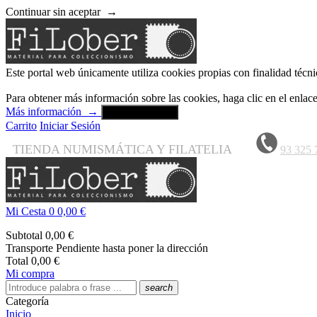
Continuar sin aceptar
→
Este portal web únicamente utiliza cookies propias con finalidad técni
Para obtener más información sobre las cookies, haga clic en el enla
Más información
→
Aceptar y cerrar
Carrito
Iniciar Sesión
TIENDA NUMISMÁTICA Y FILATELIA
93 325 
Mi Cesta
0
0,00 €
Subtotal
0,00 €
Transporte
Pendiente hasta poner la dirección
Total
0,00 €
Mi compra
search
Categoría
Inicio