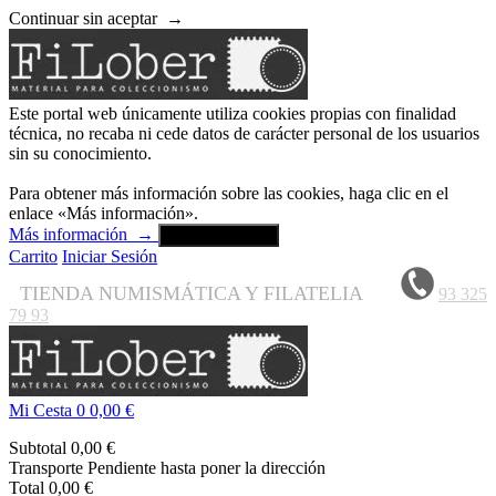
Continuar sin aceptar
→
Este portal web únicamente utiliza cookies propias con finalidad
técnica, no recaba ni cede datos de carácter personal de los usuarios
sin su conocimiento.
Para obtener más información sobre las cookies, haga clic en el
enlace «Más información».
Más información
→
Aceptar y cerrar
Carrito
Iniciar Sesión
TIENDA NUMISMÁTICA Y FILATELIA
93 325
79 93
Mi Cesta
0
0,00 €
Subtotal
0,00 €
Transporte
Pendiente hasta poner la dirección
Total
0,00 €