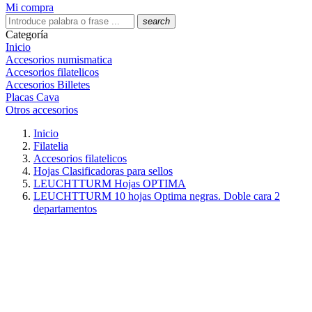
Mi compra
search
Categoría
Inicio
Accesorios numismatica
Accesorios filatelicos
Accesorios Billetes
Placas Cava
Otros accesorios
Inicio
Filatelia
Accesorios filatelicos
Hojas Clasificadoras para sellos
LEUCHTTURM Hojas OPTIMA
LEUCHTTURM 10 hojas Optima negras. Doble cara 2
departamentos