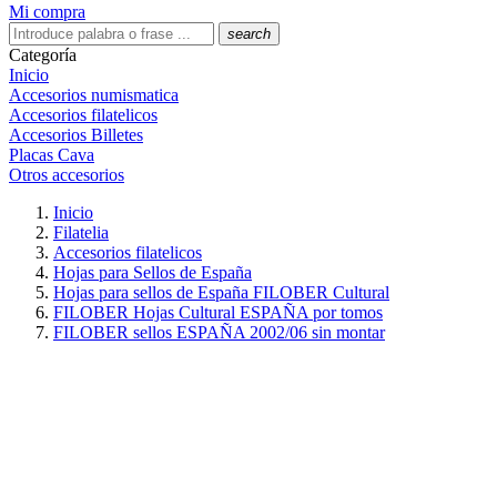
Mi compra
search
Categoría
Inicio
Accesorios numismatica
Accesorios filatelicos
Accesorios Billetes
Placas Cava
Otros accesorios
Inicio
Filatelia
Accesorios filatelicos
Hojas para Sellos de España
Hojas para sellos de España FILOBER Cultural
FILOBER Hojas Cultural ESPAÑA por tomos
FILOBER sellos ESPAÑA 2002/06 sin montar