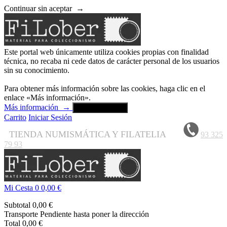
Continuar sin aceptar
→
Este portal web únicamente utiliza cookies propias con finalidad
técnica, no recaba ni cede datos de carácter personal de los usuarios
sin su conocimiento.
Para obtener más información sobre las cookies, haga clic en el
enlace «Más información».
Más información
→
Aceptar y cerrar
Carrito
Iniciar Sesión
TIENDA NUMISMÁTICA Y FILATELIA
93 325
79 93
Mi Cesta
0
0,00 €
Subtotal
0,00 €
Transporte
Pendiente hasta poner la dirección
Total
0,00 €