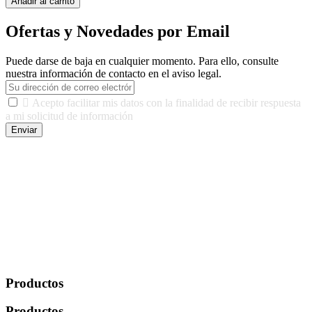
Añadir al carrito
Ofertas y Novedades por Email
Puede darse de baja en cualquier momento. Para ello, consulte
nuestra información de contacto en el aviso legal.

Acepto facilitar mis datos con la finalidad de recibir respuesta
a mi solicitud de información
Enviar
De conformidad con las leyes y normativas aplicables, tienes
derecho a acceder, rectificar, limitar el tratamiento, oposición,
portabilidad y supresión de tus datos. Responsable De Tratamiento:
Javier Agustin Lopez Berdejo Finalidad: Mantener relaciones
comerciales/transaccionales con los usuarios interesados.
Legitimación: Consentimiento del usuario interesado. Destinatarios:
No se cederán datos a terceros, salvo autorización expresa del
usuario u obligación o permiso legal. Derechos: Acceso,
rectificación, supresión y oposición, entre otros. Para saber cómo
ejercer estos derechos visite nuestra página de
protección de datos
.
Productos
Productos