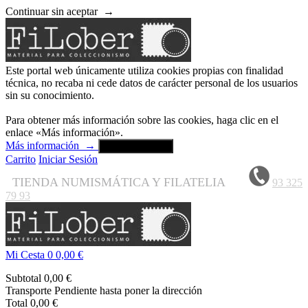
Continuar sin aceptar
→
Este portal web únicamente utiliza cookies propias con finalidad
técnica, no recaba ni cede datos de carácter personal de los usuarios
sin su conocimiento.
Para obtener más información sobre las cookies, haga clic en el
enlace «Más información».
Más información
→
Aceptar y cerrar
Carrito
Iniciar Sesión
TIENDA NUMISMÁTICA Y FILATELIA
93 325
79 93
Mi Cesta
0
0,00 €
Subtotal
0,00 €
Transporte
Pendiente hasta poner la dirección
Total
0,00 €