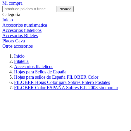
Mi compra
search
Categoría
Inicio
Accesorios numismatica
Accesorios filatelicos
Accesorios Billetes
Placas Cava
Otros accesorios
Inicio
Filatelia
Accesorios filatelicos
Hojas para Sellos de España
Hojas para sellos de España FILOBER Color
FILOBER Hojas Color para Sobres Entero Postales
FILOBER Color ESPAÑA Sobres E.P. 2008 sin montar