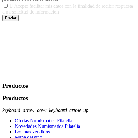

Acepto facilitar mis datos con la finalidad de recibir respuesta
a mi solicitud de información
Enviar
De conformidad con las leyes y normativas aplicables, tienes
derecho a acceder, rectificar, limitar el tratamiento, oposición,
portabilidad y supresión de tus datos. Responsable De Tratamiento:
Javier Agustin Lopez Berdejo Finalidad: Mantener relaciones
comerciales/transaccionales con los usuarios interesados.
Legitimación: Consentimiento del usuario interesado. Destinatarios:
No se cederán datos a terceros, salvo autorización expresa del
usuario u obligación o permiso legal. Derechos: Acceso,
rectificación, supresión y oposición, entre otros. Para saber cómo
ejercer estos derechos visite nuestra página de
protección de datos
.
Productos
Productos
keyboard_arrow_down
keyboard_arrow_up
Ofertas Numismatica Filatelia
Novedades Numismatica Filatelia
Los más vendidos
Mapa del sitio