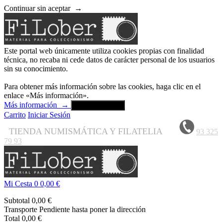
Continuar sin aceptar
→
Este portal web únicamente utiliza cookies propias con finalidad
técnica, no recaba ni cede datos de carácter personal de los usuarios
sin su conocimiento.
Para obtener más información sobre las cookies, haga clic en el
enlace «Más información».
Más información
→
Aceptar y cerrar
Carrito
Iniciar Sesión
TIENDA NUMISMÁTICA Y FILATELIA
93 325
79 93
Mi Cesta
0
0,00 €
Subtotal
0,00 €
Transporte
Pendiente hasta poner la dirección
Total
0,00 €