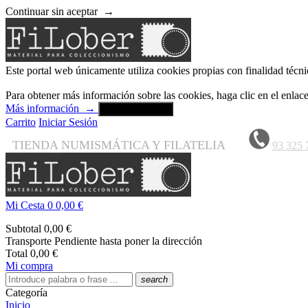
Continuar sin aceptar
→
Este portal web únicamente utiliza cookies propias con finalidad técni
Para obtener más información sobre las cookies, haga clic en el enla
Más información
→
Aceptar y cerrar
Carrito
Iniciar Sesión
TIENDA NUMISMÁTICA Y FILATELIA
93 325 
Mi Cesta
0
0,00 €
Subtotal
0,00 €
Transporte
Pendiente hasta poner la dirección
Total
0,00 €
Mi compra
search
Categoría
Inicio