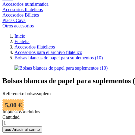
Accesorios numismatica
Accesorios filatelicos
Accesorios Billetes
Placas Cava
Otros accesorios
Inicio
Filatelia
Accesorios filatelicos
Accesorios para el archivo filatelico
Bolsas blancas de papel para suplementos (10)
Bolsas blancas de papel para suplementos 
Referencia: bolsassuplem
5,00 €
Impuestos incluidos
Cantidad
add
Añadir al carrito