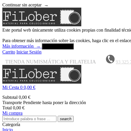
Continuar sin aceptar
→
Este portal web únicamente utiliza cookies propias con finalidad técni
Para obtener más información sobre las cookies, haga clic en el enla
Más información
→
Aceptar y cerrar
Carrito
Iniciar Sesión
TIENDA NUMISMÁTICA Y FILATELIA
93 325 
Mi Cesta
0
0,00 €
Subtotal
0,00 €
Transporte
Pendiente hasta poner la dirección
Total
0,00 €
Mi compra
search
Categoría
Inicio