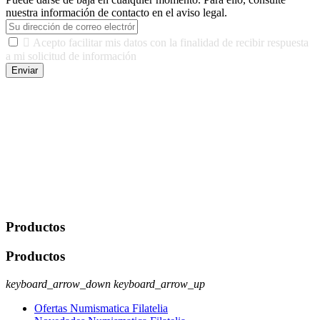
nuestra información de contacto en el aviso legal.

Acepto facilitar mis datos con la finalidad de recibir respuesta
a mi solicitud de información
Enviar
De conformidad con las leyes y normativas aplicables, tienes
derecho a acceder, rectificar, limitar el tratamiento, oposición,
portabilidad y supresión de tus datos. Responsable De Tratamiento:
Javier Agustin Lopez Berdejo Finalidad: Mantener relaciones
comerciales/transaccionales con los usuarios interesados.
Legitimación: Consentimiento del usuario interesado. Destinatarios:
No se cederán datos a terceros, salvo autorización expresa del
usuario u obligación o permiso legal. Derechos: Acceso,
rectificación, supresión y oposición, entre otros. Para saber cómo
ejercer estos derechos visite nuestra página de
protección de datos
.
Productos
Productos
keyboard_arrow_down
keyboard_arrow_up
Ofertas Numismatica Filatelia