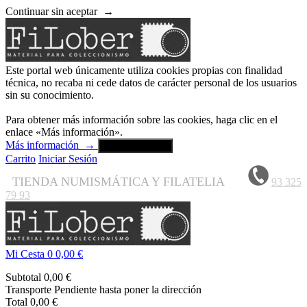
Continuar sin aceptar
→
Este portal web únicamente utiliza cookies propias con finalidad
técnica, no recaba ni cede datos de carácter personal de los usuarios
sin su conocimiento.
Para obtener más información sobre las cookies, haga clic en el
enlace «Más información».
Más información
→
Aceptar y cerrar
Carrito
Iniciar Sesión
TIENDA NUMISMÁTICA Y FILATELIA
93 325
79 93
Mi Cesta
0
0,00 €
Subtotal
0,00 €
Transporte
Pendiente hasta poner la dirección
Total
0,00 €