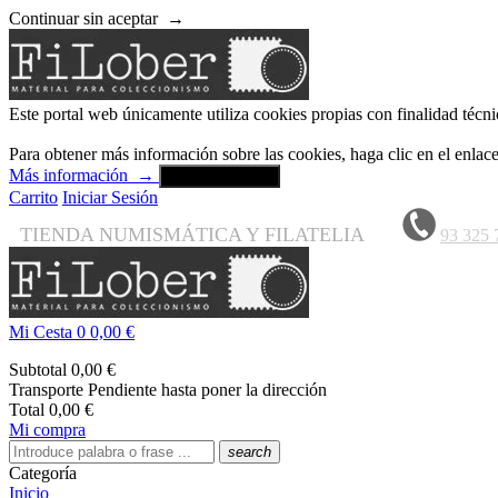
Continuar sin aceptar
→
Este portal web únicamente utiliza cookies propias con finalidad técni
Para obtener más información sobre las cookies, haga clic en el enla
Más información
→
Aceptar y cerrar
Carrito
Iniciar Sesión
TIENDA NUMISMÁTICA Y FILATELIA
93 325 
Mi Cesta
0
0,00 €
Subtotal
0,00 €
Transporte
Pendiente hasta poner la dirección
Total
0,00 €
Mi compra
search
Categoría
Inicio