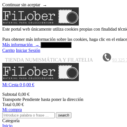
Continuar sin aceptar
→
Este portal web únicamente utiliza cookies propias con finalidad técni
Para obtener más información sobre las cookies, haga clic en el enla
Más información
→
Aceptar y cerrar
Carrito
Iniciar Sesión
TIENDA NUMISMÁTICA Y FILATELIA
93 325 
Mi Cesta
0
0,00 €
Subtotal
0,00 €
Transporte
Pendiente hasta poner la dirección
Total
0,00 €
Mi compra
search
Categoría
Inicio