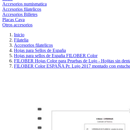
Accesorios numismatica
Accesorios filatelicos
Accesorios Billetes
Placas Cava
Otros accesorios
Inicio
Filatelia
Accesorios filatelicos
Hojas para Sellos de España
Hojas para sellos de España FILOBER Color
FILOBER Hojas Color para Pruebas de Lujo - Hojitas sin dent
FILOBER Color ESPAÑA Pr. Lujo 2017 montado con estuche