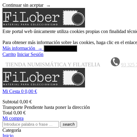
Continuar sin aceptar
→
Este portal web únicamente utiliza cookies propias con finalidad técni
Para obtener más información sobre las cookies, haga clic en el enla
Más información
→
Aceptar y cerrar
Carrito
Iniciar Sesión
TIENDA NUMISMÁTICA Y FILATELIA
93 325 
Mi Cesta
0
0,00 €
Subtotal
0,00 €
Transporte
Pendiente hasta poner la dirección
Total
0,00 €
Mi compra
search
Categoría
Inicio