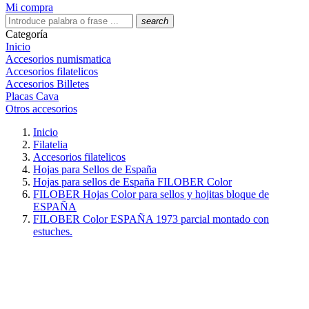
Mi compra
search
Categoría
Inicio
Accesorios numismatica
Accesorios filatelicos
Accesorios Billetes
Placas Cava
Otros accesorios
Inicio
Filatelia
Accesorios filatelicos
Hojas para Sellos de España
Hojas para sellos de España FILOBER Color
FILOBER Hojas Color para sellos y hojitas bloque de
ESPAÑA
FILOBER Color ESPAÑA 1973 parcial montado con
estuches.