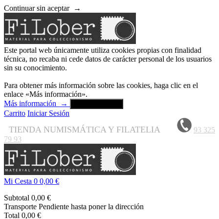
Continuar sin aceptar
→
Este portal web únicamente utiliza cookies propias con finalidad
técnica, no recaba ni cede datos de carácter personal de los usuarios
sin su conocimiento.
Para obtener más información sobre las cookies, haga clic en el
enlace «Más información».
Más información
→
Aceptar y cerrar
Carrito
Iniciar Sesión
TIENDA NUMISMÁTICA Y FILATELIA
93 325
79 93
Mi Cesta
0
0,00 €
Subtotal
0,00 €
Transporte
Pendiente hasta poner la dirección
Total
0,00 €