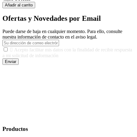
Añadir al carrito
Ofertas y Novedades por Email
Puede darse de baja en cualquier momento. Para ello, consulte
nuestra información de contacto en el aviso legal.

Acepto facilitar mis datos con la finalidad de recibir respuesta
a mi solicitud de información
Enviar
De conformidad con las leyes y normativas aplicables, tienes
derecho a acceder, rectificar, limitar el tratamiento, oposición,
portabilidad y supresión de tus datos. Responsable De Tratamiento:
Javier Agustin Lopez Berdejo Finalidad: Mantener relaciones
comerciales/transaccionales con los usuarios interesados.
Legitimación: Consentimiento del usuario interesado. Destinatarios:
No se cederán datos a terceros, salvo autorización expresa del
usuario u obligación o permiso legal. Derechos: Acceso,
rectificación, supresión y oposición, entre otros. Para saber cómo
ejercer estos derechos visite nuestra página de
protección de datos
.
Productos