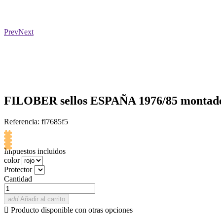
Prev
Next
FILOBER sellos ESPAÑA 1976/85 montado
Referencia: fl7685f5
Impuestos incluidos
color
Protector
Cantidad
add
Añadir al carrito

Producto disponible con otras opciones