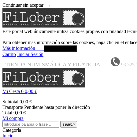
Continuar sin aceptar
→
Este portal web únicamente utiliza cookies propias con finalidad técni
Para obtener más información sobre las cookies, haga clic en el enla
Más información
→
Aceptar y cerrar
Carrito
Iniciar Sesión
TIENDA NUMISMÁTICA Y FILATELIA
93 325 
Mi Cesta
0
0,00 €
Subtotal
0,00 €
Transporte
Pendiente hasta poner la dirección
Total
0,00 €
Mi compra
search
Categoría
Inicio