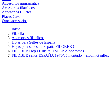
Accesorios numismatica
Accesorios filatelicos
Accesorios Billetes
Placas Cava
Otros accesorios
Inicio
Filatelia
Accesorios filatelicos
Hojas para Sellos de España
Hojas para sellos de España FILOBER Cultural
FILOBER Hojas Cultural ESPAÑA por tomos
FILOBER sellos ESPAÑA 1976/85 montado + album Guaflex