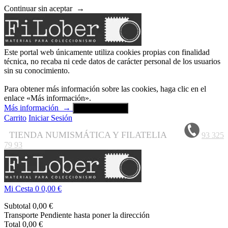
Continuar sin aceptar
→
Este portal web únicamente utiliza cookies propias con finalidad
técnica, no recaba ni cede datos de carácter personal de los usuarios
sin su conocimiento.
Para obtener más información sobre las cookies, haga clic en el
enlace «Más información».
Más información
→
Aceptar y cerrar
Carrito
Iniciar Sesión
TIENDA NUMISMÁTICA Y FILATELIA
93 325
79 93
Mi Cesta
0
0,00 €
Subtotal
0,00 €
Transporte
Pendiente hasta poner la dirección
Total
0,00 €