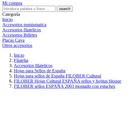
Mi compra
search
Categoría
Inicio
Accesorios numismatica
Accesorios filatelicos
Accesorios Billetes
Placas Cava
Otros accesorios
Inicio
Filatelia
Accesorios filatelicos
Hojas para Sellos de España
Hojas para sellos de España FILOBER Cultural
FILOBER Hojas Cultural ESPAÑA sellos y hojitas bloque
FILOBER sellos ESPAÑA 2003 montado con estuches