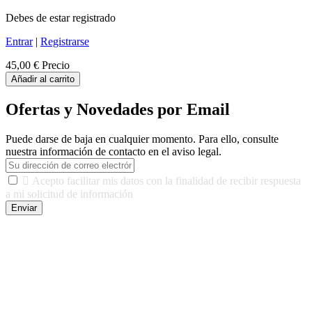
Debes de estar registrado
Entrar
|
Registrarse
45,00 €
Precio
Añadir al carrito
Ofertas y Novedades por Email
Puede darse de baja en cualquier momento. Para ello, consulte
nuestra información de contacto en el aviso legal.

Acepto facilitar mis datos con la finalidad de recibir respuesta
a mi solicitud de información
Enviar
De conformidad con las leyes y normativas aplicables, tienes
derecho a acceder, rectificar, limitar el tratamiento, oposición,
portabilidad y supresión de tus datos. Responsable De Tratamiento:
Javier Agustin Lopez Berdejo Finalidad: Mantener relaciones
comerciales/transaccionales con los usuarios interesados.
Legitimación: Consentimiento del usuario interesado. Destinatarios:
No se cederán datos a terceros, salvo autorización expresa del
usuario u obligación o permiso legal. Derechos: Acceso,