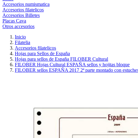
Accesorios numismatica
Accesorios filatelicos
Accesorios Billetes
Placas Cava
Otros accesorios
Inicio
Filatelia
Accesorios filatelicos
Hojas para Sellos de España
Hojas para sellos de España FILOBER Cultural
FILOBER Hojas Cultural ESPAÑA sellos y hojitas bloque
FILOBER sellos ESPAÑA 2017 2ª parte montado con estuche