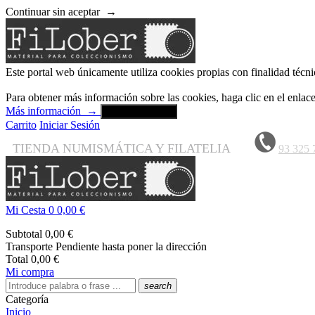
Continuar sin aceptar
→
Este portal web únicamente utiliza cookies propias con finalidad técni
Para obtener más información sobre las cookies, haga clic en el enla
Más información
→
Aceptar y cerrar
Carrito
Iniciar Sesión
TIENDA NUMISMÁTICA Y FILATELIA
93 325 
Mi Cesta
0
0,00 €
Subtotal
0,00 €
Transporte
Pendiente hasta poner la dirección
Total
0,00 €
Mi compra
search
Categoría
Inicio